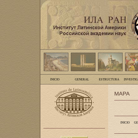
INICIO
GENERAL
ESTRUCTURA
INVESTI
MAPA
INICIO
GE