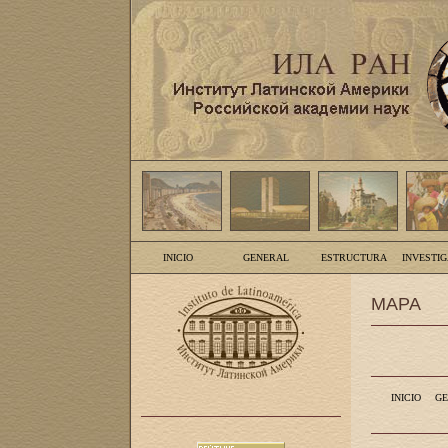
INICIO
GENERAL
ESTRUCTURA
INVESTI
MAPA
INICIO
GE