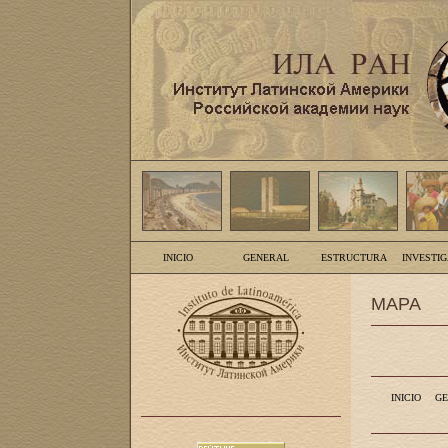
INICIO
GENERAL
ESTRUCTURA
INVESTI
MAPA
INICIO
GE