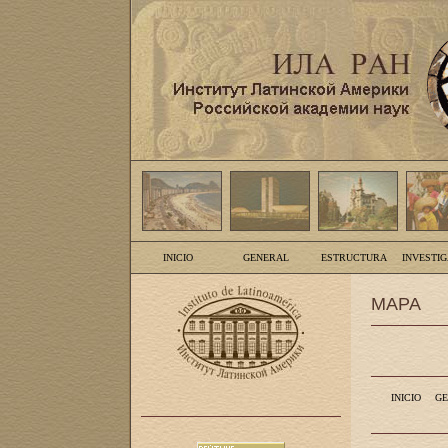
INICIO
GENERAL
ESTRUCTURA
INVESTI
MAPA
INICIO
GE