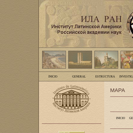
INICIO
GENERAL
ESTRUCTURA
INVESTI
MAPA
INICIO
GE