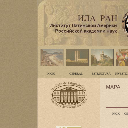
INICIO
GENERAL
ESTRUCTURA
INVESTI
MAPA
INICIO
GE