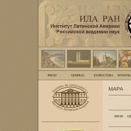
INICIO
GENERAL
ESTRUCTURA
INVESTI
MAPA
INICIO
GE