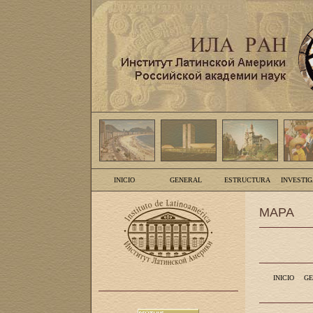
INICIO
GENERAL
ESTRUCTURA
INVESTI
MAPA
INICIO
GE