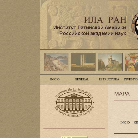
INICIO
GENERAL
ESTRUCTURA
INVESTI
MAPA
INICIO
GE