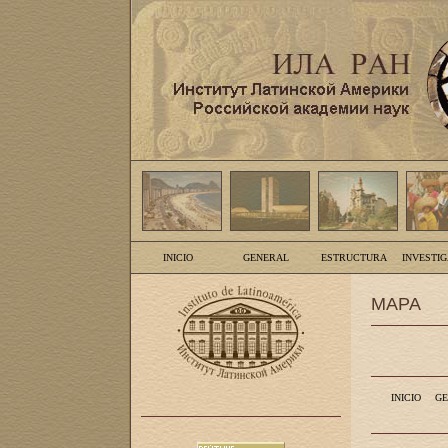
INICIO
GENERAL
ESTRUCTURA
INVESTI
MAPA
INICIO
GE