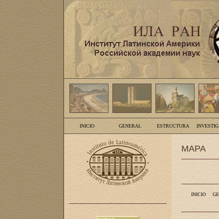
INICIO
GENERAL
ESTRUCTURA
INVESTI
MAPA
INICIO
GE