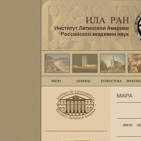
INICIO
GENERAL
ESTRUCTURA
INVESTI
MAPA
INICIO
GE