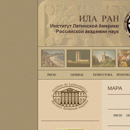
INICIO
GENERAL
ESTRUCTURA
INVESTI
MAPA
INICIO
GE