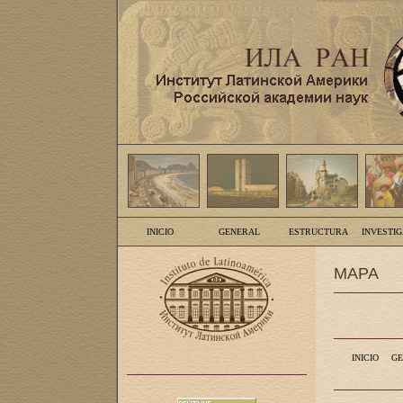
INICIO
GENERAL
ESTRUCTURA
INVESTI
MAPA
INICIO
GE