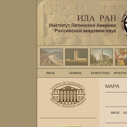
INICIO
GENERAL
ESTRUCTURA
INVESTI
MAPA
INICIO
GE