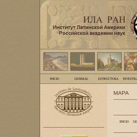
INICIO
GENERAL
ESTRUCTURA
INVESTI
MAPA
INICIO
GE