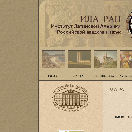
INICIO
GENERAL
ESTRUCTURA
INVESTI
MAPA
INICIO
GE