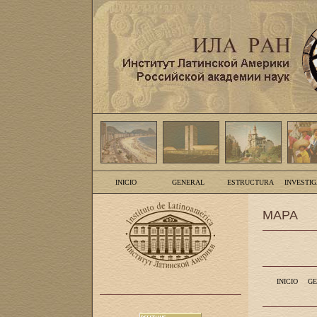
INICIO
GENERAL
ESTRUCTURA
INVESTI
MAPA
INICIO
GE