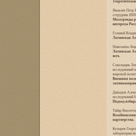
Теоретически
Яковлев Петр П
сотрудник И
Мегатренды р
интересы Рос
Голиней Влади
Латинская Ам
Николаева Люд
Латинская Аме
всех.
Сокольщик Лев
исследований 
мировой поли
Внешняя поли
латиноамерик
Давыдов Алексе
исследовани
Подход избир
Тайар Виолетта
Возобновленн
партнерства.
Кутырев Георги
лаборатории и