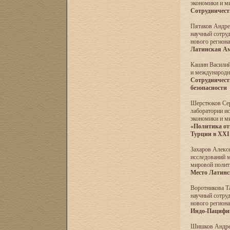
экономики и 
Сотрудничест
Пятаков Андре
научный сотру
нового регион
Латинская Ам
Кашин Василий 
и международ
Сотрудничест
безопасности
Шерстюков Серг
лаборатории и
экономики и 
«Политика от
Турции в XXI
Захаров Алексе
исследований 
мировой поли
Место Латинс
Воротникова Та
научный сотру
нового регион
Индо-Пацифик
Шишков Андрей