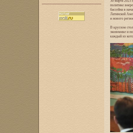
30 марта 2023
политике внере
бассейна в нач
Латинской Аме
и нового реги
В круглом стол
экономике и п
каждый из кот