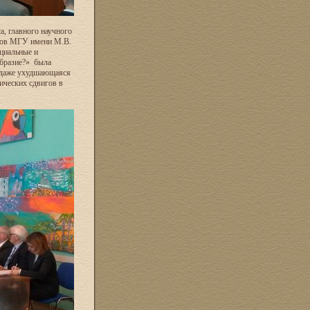
a, главного научного
сов МГУ имени М.В.
циальные и
образие?» была
и даже ухудшающаяся
ических сдвигов в