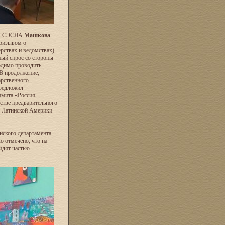
 НК СЭСЛА
Машкова
призывом о
рствах и ведомствах)
ный спрос со стороны
ходимо проводить
 В продолжение,
арственного
предложил
ммита «Россия-
стве предварительного
н Латинской Америки
нского департамента
о отмечено, что на
идят частью