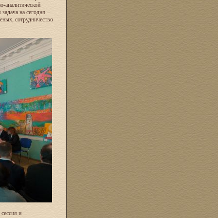
но-аналитической
задача на сегодня –
еных, сотрудничество
 сессия и