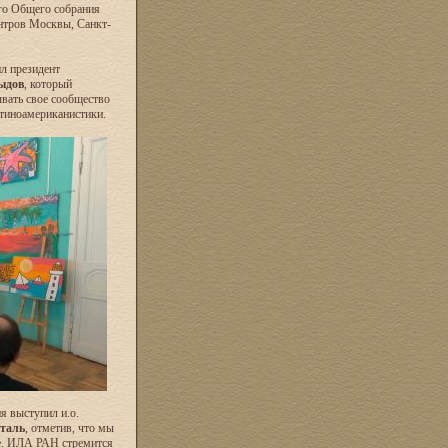
го Общего собрания
ентров Москвы, Санкт-
л президент
ыдов
, который
ывать свое сообщество
атиноамериканистики.
я выступил и.о.
таль
, отметив, что мы
е. ИЛА РАН стремится