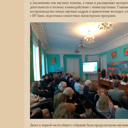
к увеличению тем научных тематик, а также к расширению эксперт
деятельности и тесному взаимодействию с министерствами. Главная 
воспроизводство новых научных кадров и привлечение молодых уч
с ВУЗами, подготовка совместных магистерских программ.
Далее в первой части общего собрания была предусмотрена научная