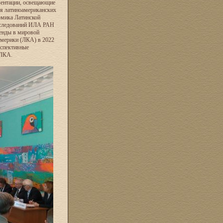
зентации, освещающие
ия латиноамериканских
омика Латинской
исследований ИЛА РАН
ренды в мировой
Америки (ЛКА) в 2022
рспективные
 ЛКА.