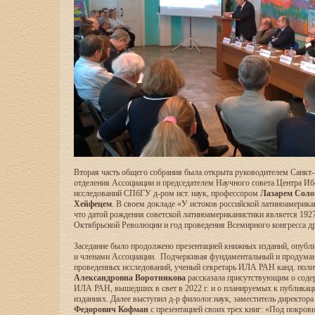
Вторая часть общего собрания была открыта руководителем Санкт
отделения Ассоциации и председателем Научного совета Центра И
исследований СПбГУ д-ром ист. наук, профессором
Лазарем Соло
Хейфецем
. В своем докладе «У истоков российской латиноамерика
что датой рождения советской латиноамериканистики является 1927 
Октябрьской Революции и год проведения Всемирного конгресса д
Заседание было продолжено презентацией книжных изданий, опуб
и членами Ассоциации. Подчеркивая фундаментальный и продуман
проведенных исследований, ученый секретарь ИЛА РАН канд. поли
Александровна Воротникова
рассказала присутствующим о соде
ИЛА РАН, вышедших в свет в 2022 г. и о планируемых к публикац
изданиях. Далее выступил д-р филолог.наук, заместитель директ
Федорович Кофман
с презентацией своих трех книг: «Под покров