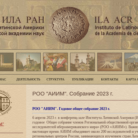
 НАС
ДЕЯТЕЛЬНОСТЬ
СТРУКТУРА
ПУБЛИКАЦИИ
КОНТАКТЫ
КАРТА 
РОО "АИИМ". Собрание 2023 г.
РОО "АИИМ". Годовое общее собрание 2023 г.
6 апреля 2023 г. в конференц-зале Института Латинской Америки
годовое Общее собрание членов Региональной общественной орга
М"
исследователей ибероамериканского мира» (РОО «АИИМ»). Важно 
настоящее время АИИМ объединяет около 200 исследователей и у
региональных центров России, занимающихся изучением стран Лат