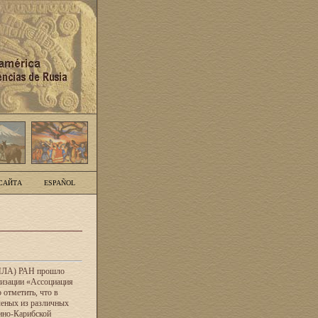
САЙТА
ESPAÑOL
 (ИЛА) РАН прошло
низации «Ассоциация
отметить, что в
ченых из различных
ино-Карибской