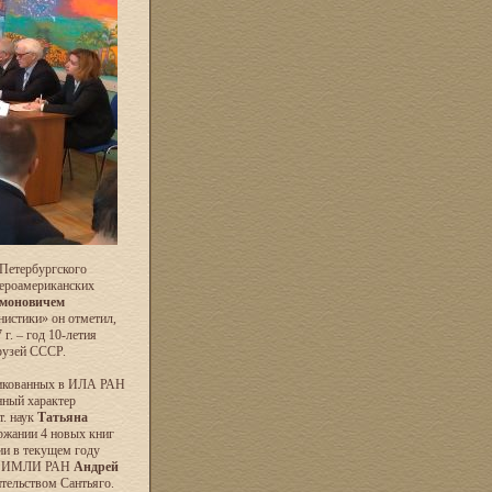
-Петербургского
бероамериканских
моновичем
нистики» он отметил,
г. – год 10-летия
рузей СССР.
ликованных в ИЛА РАН
ный характер
т. наук
Татьяна
ржании 4 новых книг
ии в текущем году
ора ИМЛИ РАН
Андрей
ительством Сантьяго.