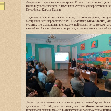
Америки и Иберийского полуострова. В работе очередного годово
приняли участие коллеги из научных и учебных университетских ц
Петербурга, Курска, Казани.
Традиционно с вступительным словом, открывая собрание, выступи
ассоциации член-корреспондент РАН
Владимир Михайлович Дав
отметил, что мы подошли к определенной стадии, когда можем наз
школой и сейчас необходима опора на достижения отечественной л
Далее с приветственным словом перед участниками общего собрани
директора ИЛА РАН, канд. ист. наук
Дмитрий Михайлович Розен
переживаем важный момент в отечественной латиноамериканистик