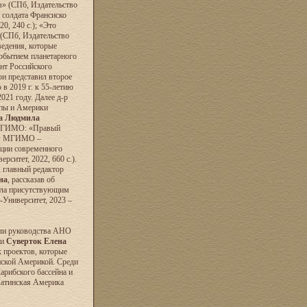
в» (СПб, Издательство
 солдата Франсиско
0, 240 с.); «Это
 (СПб, Издательство
ведения, которые
событием планетарного
нт Российского
 он представил второе
в 2019 г. к 55-летию
021 году. Далее д-р
опы и Америки
а Людмила
 МГИМО: «Правый
ва: МГИМО –
вации современного
ситет, 2022, 660 с.).
 главный редактор
на
, рассказав об
ила присутствующим
Университет, 2023 –
ели руководства АНО
и
Суверток Елена
 проектов, которые
ской Америкой. Среди
арибского бассейна и
Латинская Америка