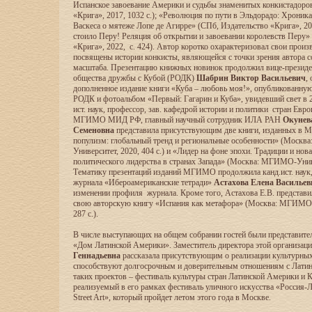
Испанское завоевание Америки и судьбы знаменитых конкистадоро
«Крига», 2017, 1032 с.); «Революция по пути в Эльдорадо: Хроника
Васкеса о мятеже Лопе де Агирре» (СПб, Издательство «Крига», 202
стоило Перу! Реляция об открытии и завоевании королевств Перу»
«Крига», 2022, с. 424). Автор коротко охарактеризовал свои произ
посвящены истории конкисты, являющейся с точки зрения автора 
масштаба. Презентацию книжных новинок продолжил вице-президе
общества дружбы с Кубой (РОДК)
Шабрин Виктор Васильевич
,
дополненное издание книги «Куба – любовь моя!», опубликованную 
РОДК и фотоальбом «Первый: Гагарин и Куба», увидевший свет в 2
ист. наук, профессор, зав. кафедрой истории и политики стран Евр
МГИМО МИД РФ, главный научный сотрудник ИЛА РАН
Окунев
Семеновна
представила присутствующим две книги, изданных в
популизм: глобальный тренд и региональные особенности» (Моск
Университет, 2020, 404 с.) и «Лидер на фоне эпохи. Традиции и но
политического лидерства в странах Запада» (Москва: МГИМО-Универ
Тематику презентаций изданий МГИМО продолжила канд.ист. наук,
журнала «Ибероамериканские тетради»
Астахова Елена Васильев
изменении профиля журнала. Кроме того, Астахова Е.В. представ
свою авторскую книгу «Испания как метафора» (Москва: МГИМО-
287 с.).
В числе выступающих на общем собрании гостей были представит
«Дом Латинской Америки». Заместитель директора этой организаци
Геннадьевна
рассказала присутствующим о реализации культурных
способствуют долгосрочным и доверительным отношениям с Латин
таких проектов – фестиваль культуры стран Латинской Америки и К
реализуемый в его рамках фестиваль уличного искусства «Россия-
Street Art», который пройдет летом этого года в Москве.