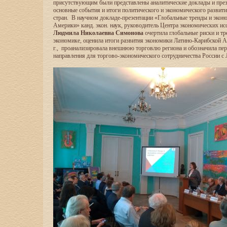
присутствующим были представлены аналитические доклады и пре
основные события и итоги политического и экономического развит
стран. В научном докладе-презентации «Глобальные тренды и экон
Америки» канд. экон. наук, руководитель Центра экономических 
Людмила Николаевна Симонова
очертила глобальные риски и т
экономике, оценила итоги развития экономики Латино-Карибской 
г., проанализировала внешнюю торговлю региона и обозначила пе
направления для торгово-экономического сотрудничества России с