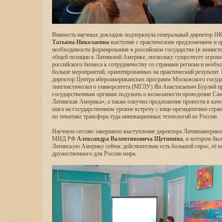
Важность научных докладов подчеркнула генеральный директор
Татьяна Николаевна
выступив с практическим предложением и 
необходимости формирования в российском государстве (в министе
общей позиции к Латинской Америке, поскольку существует огром
российского бизнеса к сотрудничеству со странами региона и необ
больше мероприятий, ориентированных на практический результат.
директор Центра ибероамериканских программ Московского госуд
лингвистического университета (МГЛУ) Ян Анастасьевич Бурляй 
государственным органам подумать о возможности проведения Са
Латинская Америка», а также озвучил предложение провести в каче
шага на государственном уровне встречу с вице-президентами стра
по тематике трансфера туда инновационных технологий из России.
Научную сессию завершило выступление директора Латиноамерика
МИД РФ
Александра Валентиновича Щетинина
, в котором был
Латинскую Америку сейчас действительно есть большой спрос, её в
дружественного для России мира.