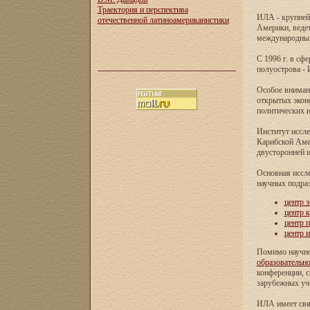
Траектория и перспектива
ИЛА - крупней
отечественной латиноамериканистики
Америки, ведет
международных 
С 1996 г. в с
полуострова - 
Особое внимани
открытых экон
политических и
Институт иссле
Карибской Аме
двусторонней и
Основная иссл
научных подра
центр 
центр 
центр 
центр 
Помимо научно
образовательн
конференции, с
зарубежных уч
ИЛА имеет свя