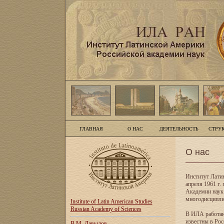
ГЛАВНАЯ
О НАС
ДЕЯТЕЛЬНОСТЬ
СТРУ
О нас
Институт Лати
апреля 1961 г
Академии наук
многодисципли
Institute of Latin American Studies
Russian Academy of Sciences
В ИЛА работаю
известны в Рос
В.М. Давыдов