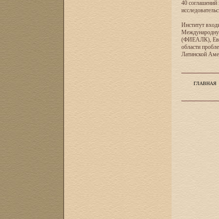
40 соглашений 
исследователь
Институт входи
Международную
(ФИЕАЛК), Евр
области пробл
Латинской Ам
ГЛАВНАЯ