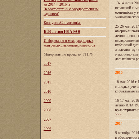
13-14 июня 201
на 2014 – 2016 гг.
испанский сим
(в соответствии с государственным
económicas y s
заданием)
экономического
Конкурсы/Convocatorias
25-26 мая 2017
американская 
К 50-летию ИЛА РАН
летию военног
исследователе
Информация о международных
публичной дип
конгрессах латиноамериканистов
академии наук
Материалы по проектам РГНФ
мексикано-амер
дальнейшего р
2017
2016
2016
18 мая 2016 г
2015
молодых учены
глобальные в
2010
16-17 мая 2016
2009
летию ИЛА РА
культурного 
2008
>>>
2007
2014
2006
9 октября 2014
в обеспечении 