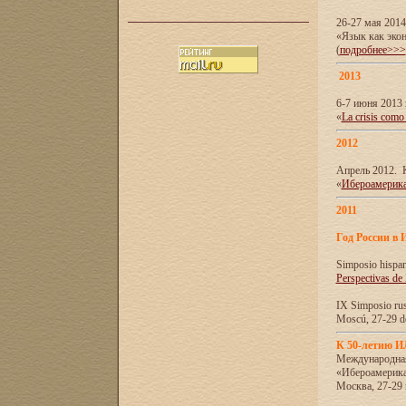
26-27 мая 201
«Язык как эко
(
подробнее>>>
2013
6-7 июня 2013 
«
La crisis como
2012
Апрель 2012. 
«
Ибероамерика
2011
Год России в 
Simposio hispa
Perspectivas de
IX Simposio rus
Moscú, 27-29 de
К 50-летию 
Международна
«Ибероамерика
Москва, 27-29 