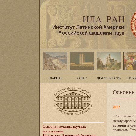
ГЛАВНАЯ
О НАС
ДЕЯТЕЛЬНОСТЬ
СТРУ
Основны
2017
2-4 октября 20
международны
история и сов
Основная тематика научных
процессам Лати
исследований
Института Латинской Америки