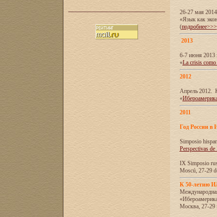
26-27 мая 201
«Язык как эко
(
подробнее>>>
2013
6-7 июня 2013 
«
La crisis como
2012
Апрель 2012. 
«
Ибероамерика
2011
Год России в 
Simposio hispa
Perspectivas de
IX Simposio rus
Moscú, 27-29 de
К 50-летию 
Международна
«Ибероамерика
Москва, 27-29 