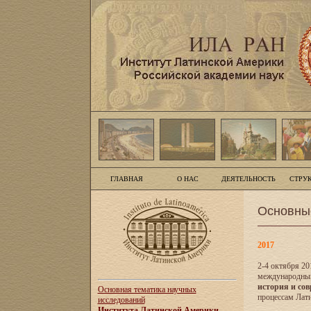
ГЛАВНАЯ
О НАС
ДЕЯТЕЛЬНОСТЬ
СТРУ
Основны
2017
2-4 октября 20
международны
история и сов
Основная тематика научных
процессам Лати
исследований
Института Латинской Америки