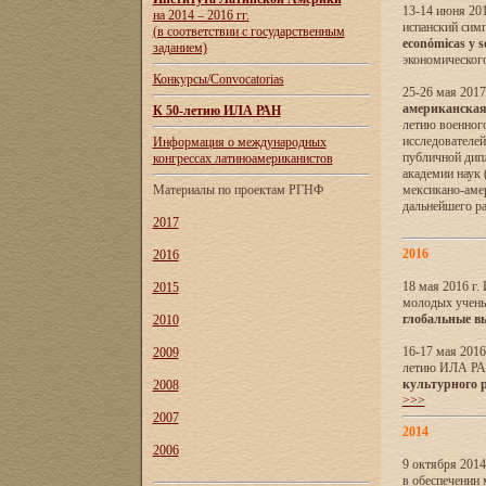
13-14 июня 201
на 2014 – 2016 гг.
испанский сим
(в соответствии с государственным
económicas y s
заданием)
экономического
Конкурсы/Convocatorias
25-26 мая 2017
американская 
К 50-летию ИЛА РАН
летию военног
исследователе
Информация о международных
публичной дип
конгрессах латиноамериканистов
академии наук
Материалы по проектам РГНФ
мексикано-амер
дальнейшего р
2017
2016
2016
18 мая 2016 г
2015
молодых учены
глобальные в
2010
16-17 мая 2016
2009
летию ИЛА РА
культурного 
2008
>>>
2007
2014
2006
9 октября 2014
в обеспечении 