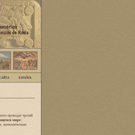
САЙТА
ESPAÑOL
итет проводит третий
ющемся мире:
м, экономическим