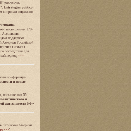
II российско-
 Estrategias político-
м вопросам социально-
ксикано-
ве
», посвященная 170-
: Ассоциация
ондом поддержки
ой Америки Российской
 причины и этапы
его последствия для
нный период
>>>
дение конференции
асности и новые
я, посвященная 55-
 политического и
ной деятельности РФ
»
ль Латинской Америки
нее>>>
)