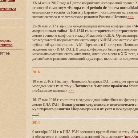
13-14 июня 2017 года в Центре иберийских исследований прошел XI
испанский симпозиум «
Europa en el periodo de “nueva normalidad”:
арственным
económicas y sociales de Rusia y Españ
a», посвященный актуальны
экономического и политического развития России и Испании
>>>
25-26 мая 2017 г. прошла международная научная конференция «
Ме
американская война 1846-1848 гг. в исторической ретроспекти
летию военного конфликта между Мексикой и США. Организаторы
исследователей ибероамериканского мира (АИИМ) совместно с Ф
родных
публичной дипломатии им. А.М. Горчакова и Институтом Латинск
канистов
академии наук (ИЛА РАН). В ходе конференции были рассмотрены
м РГНФ
мексикано-американского конфликта, имевшего место в XIX веке, 
дальнейшего развития отношений двух стран, включая их совреме
2016
18 мая 2016 г. Институт Латинской Америки РАН планирует прове
молодых ученых на тему «
Латинская Америка: проблемы безоп
глобальные вызовы
»
>>>
16-17 мая 2016 г. состоится международная юбилейная конференци
летию ИЛА РАН «
Новые реалии современного экономического,
культурного развития Ибероамерики и их учет в международ
>>>
2014
9 октября 2014 г. в ИЛА РАН состоялся круглый стол на тему «Ро
в обеспечении мировой продовольственной безопасности» (
подроб