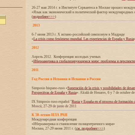
26-27 мая 2014 г. в Институте Сервантеса в Москве прошел межд
«Язык как экономический и политический фактор международных
(
подробнее>>>
)
2013
6-7 июня 2013 г. X испано-российский симпозиум в Мадриде
«
La crisis como fenómeno mundial. Las experiencias de España y Rusia
2012
Апрель 2012. Конференция молодых ученых
«
Ибероамерика в глобализирующемся мире: проблемы и перспект
2011
Год России в Испании и Испании в России
Simposio hispano-ruso «
Superación de la crisis y posibilidades de desar
Perspectivas de España y Rusia
». Alcalá de Henares, 6 y 7 de octubre d
IX Simposio ruso-español "
Rusia y España en el proceso de formación 
Moscú, 27-29 de junio de 2011
К 50-летию ИЛА РАН
Международная конференция
«Ибероамерика и становление полицентричного мира»
Москва, 27-29 июня 2011 г. (
см. подробнее>>>
)