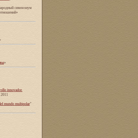
ународный симпозиум
 отношений»
»
ивы
»
rollo innovador.
e 2011
del mundo multipolar
"