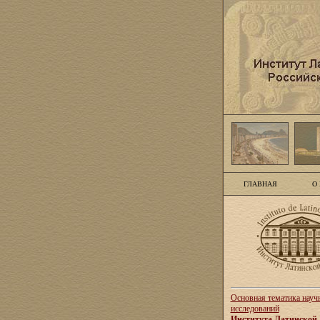
ГЛАВНАЯ
О
Основная тематика науч
исследований
Института Латинской