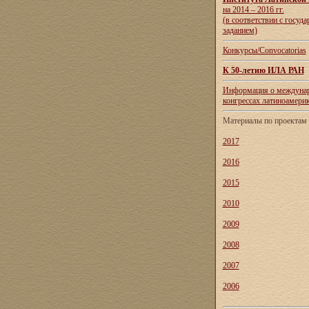
на 2014 – 2016 гг.
(в соответствии с госуд
заданием)
Конкурсы/Convocatorias
К 50-летию ИЛА РАН
Информация о междуна
конгрессах латиноамери
Материалы по проекта
2017
2016
2015
2010
2009
2008
2007
2006