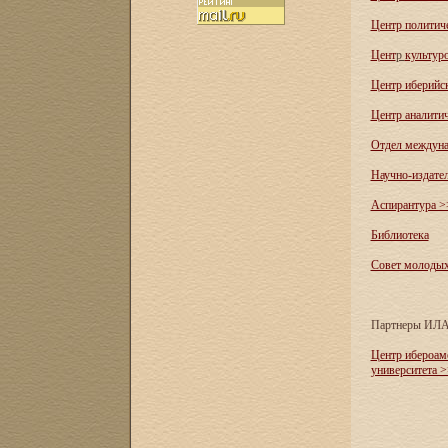
Центр политич
Цент
р
культур
Центр иберийс
Центр аналити
Отдел междуна
Научно-издате
Аспирантура >
Библиотека
Совет молоды
Партнеры ИЛ
Центр ибероам
университета 