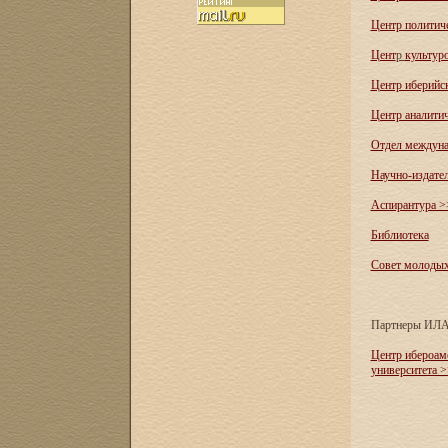
Центр политич
Цент
р
культур
Центр иберийс
Центр аналити
Отдел междуна
Научно-издате
Аспирантура >
Библиотека
Совет молоды
Партнеры ИЛ
Центр ибероам
университета 