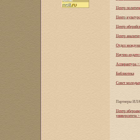
Центр политич
Цент
р
культур
Центр иберийс
Центр аналити
Отдел междуна
Научно-издате
Аспирантура >
Библиотека
Совет молоды
Партнеры ИЛ
Центр ибероам
университета 