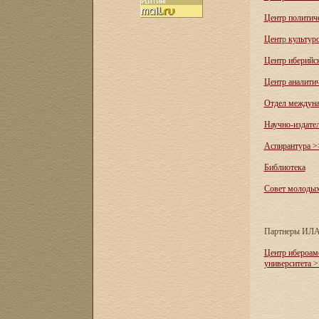
Центр политич
Цент
р
культур
Центр иберийс
Центр аналити
Отдел междуна
Научно-издате
Аспирантура >
Библиотека
Совет молоды
Партнеры ИЛ
Центр ибероам
университета 