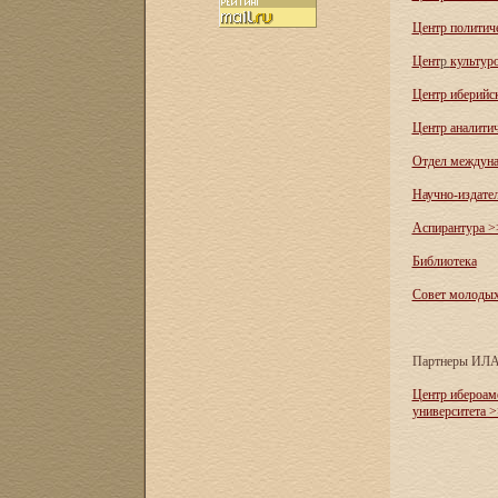
Центр политич
Цент
р
культур
Центр иберийс
Центр аналити
Отдел междуна
Научно-издате
Аспирантура >
Библиотека
Совет молоды
Партнеры ИЛ
Центр ибероам
университета 