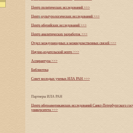
Центр политических исследований >>>
Цент
р
культурологических исследований
>>>
Центр иберийских исследований
>>>
Центр аналитических разработок >>>
Отдел международных и межведомственных связей >>>
Научно-издательский центр >>>
Аспирантура >>>
Библиотека
Совет молодых ученых ИЛА РАН >>>
Партнеры ИЛА РАН
Центр ибероамериканских исследований Санкт-Петербургского гос
университета >>>