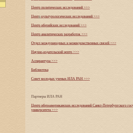
Центр политических исследований >>>
Цент
р
культурологических исследований
>>>
Центр иберийских исследований
>>>
Центр аналитических разработок >>>
Отдел международных и межведомственных связей >>>
Научно-издательский центр >>>
Аспирантура >>>
Библиотека
Совет молодых ученых ИЛА РАН >>>
Партнеры ИЛА РАН
Центр ибероамериканских исследований Санкт-Петербургского гос
университета >>>