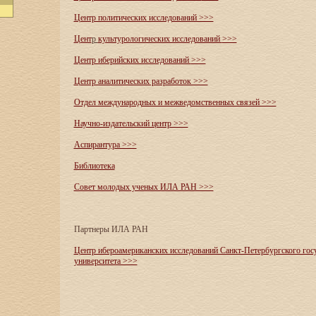
Центр политических исследований >>>
Цент
р
культурологических исследований
>>>
Центр иберийских исследований
>>>
Центр аналитических разработок >>>
Отдел международных и межведомственных связей >>>
Научно-издательский центр >>>
Аспирантура >>>
Библиотека
Совет молодых ученых ИЛА РАН >>>
Партнеры ИЛА РАН
Центр ибероамериканских исследований Санкт-Петербургского гос
университета >>>