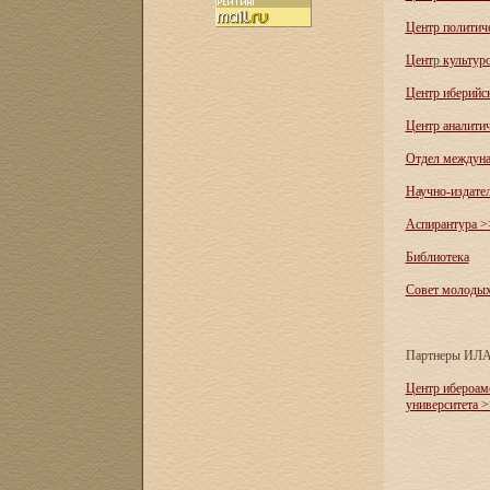
Центр политич
Цент
р
культур
Центр иберийс
Центр аналити
Отдел междуна
Научно-издате
Аспирантура >
Библиотека
Совет молоды
Партнеры ИЛ
Центр ибероам
университета 