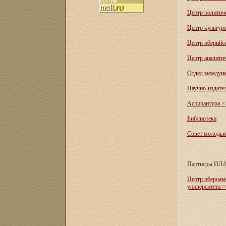
Центр политич
Цент
р
культур
Центр иберийс
Центр аналити
Отдел междуна
Научно-издате
Аспирантура >
Библиотека
Совет молоды
Партнеры ИЛ
Центр ибероам
университета 