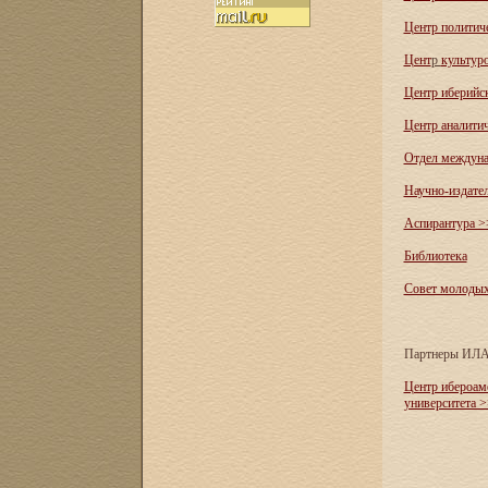
Центр политич
Цент
р
культур
Центр иберийс
Центр аналити
Отдел междуна
Научно-издате
Аспирантура >
Библиотека
Совет молоды
Партнеры ИЛ
Центр ибероам
университета 