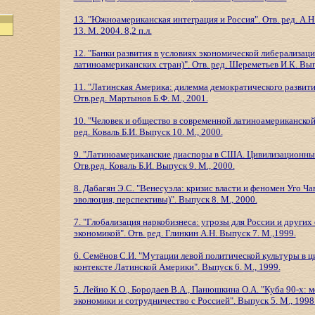
13. "Южноамериканская интеграция и Россия". Отв. ред. А.Н
13. М. 2004. 8,2 п.л.
12. "Банки развития в условиях экономической либерализац
латиноамериканских стран)". Отв. ред. Шереметьев И.К. Вып
11. "Латинская Америка: дилемма демократического развити
Отв.ред. Мартынов Б.Ф. М., 2001.
10. "Человек и общество в современной латиноамериканской
ред. Коваль Б.И. Выпуск 10. М., 2000.
9. "Латиноамериканские диаспоры в США. Цивилизационные
Отв.ред. Коваль Б.И. Выпуск 9. М., 2000.
8. Дабагян Э.С. "Венесуэла: кризис власти и феномен Уго Чав
эволюция, перспективы)". Выпуск 8. М., 2000.
7. "Глобализация наркобизнеса: угрозы для России и других
экономикой". Отв. ред. Глинкин А.Н. Выпуск 7. М.,1999.
6. Семёнов С.И. "Мутации левой политической культуры в 
контексте Латинской Америки". Выпуск 6. М., 1999.
5. Лейно К.О., Бородаев В.А., Панюшкина О.А. "Куба 90-х: 
экономики и сотрудничество с Россией". Выпуск 5. М., 1998