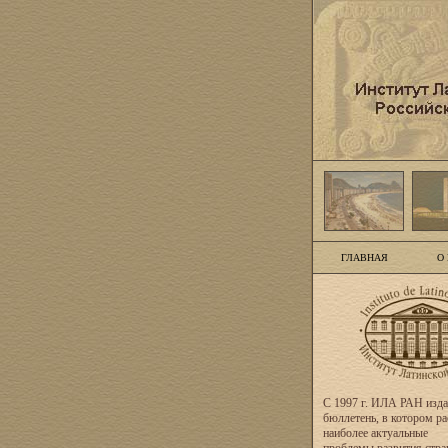
ГЛАВНАЯ
О
С 1997 г. ИЛА РАН изда
бюллетень, в котором р
наиболее актуальные