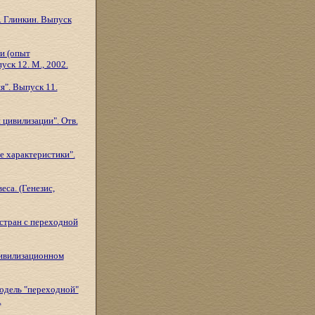
. Глинкин. Выпуск
ии (опыт
уск 12. М., 2002.
я". Выпуск 11.
 цивилизации". Отв.
 характеристики".
еса. (Генезис,
 стран с переходной
цивилизационном
модель "переходной"
.