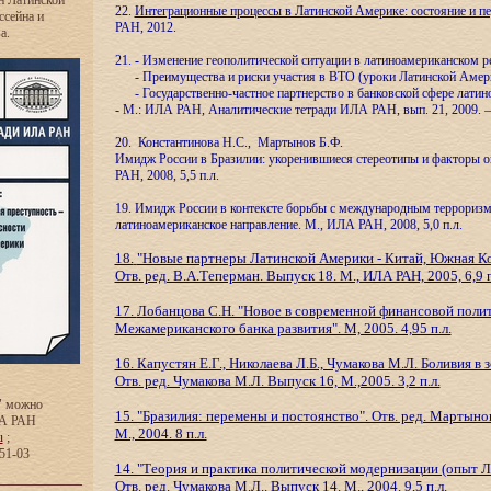
н Латинской
22.
Интеграционные процессы в Латинской Америке: состояние и п
ссейна и
РАН, 2012.
ва.
21.
-
Изменение геополитической ситуации в латиноамериканском р
- Преимущества и риски участия в ВТО (уроки Латинской Амер
- Государственно-частное партнерство в банковской сфере латин
- М.: ИЛА РАН, Аналитические тетради ИЛА РАН, вып. 21, 2009. – 
20. Константинова Н.С., Мартынов Б.Ф.
Имидж России в Бразилии: укоренившиеся стереотипы и факторы 
РАН, 2008, 5,5 п.л.
19. Имидж России в контексте борьбы с международным террориз
латиноамериканское направление. М., ИЛА РАН, 2008, 5,0 п.л.
18.
"Новые партнеры Латинской Америки - Китай, Южная Ко
Отв. ред. В.А.Теперман. Выпуск 18. М., ИЛА РАН, 2005, 6,9 п
17.
Лобанцова С.Н. "Новое в современной финансовой полит
Межамериканского банка развития". М, 2005. 4,95 п.л.
16. Капустян Е.Г., Николаева Л.Б., Чумакова М.Л.
Боливия в з
Отв. ред. Чумакова М.Л. Выпуск 16, М.,2005. 3,2 п.л.
" можно
15. "Бразилия: перемены и постоянство". Отв. ред. Мартыно
ЛА РАН
М., 2004. 8 п.л.
u
;
-51-03
14. "Теория и практика политической модернизации (опыт Л
Отв. ред. Чумакова М.Л.. Выпуск 14. М., 2004. 9,5 п.л.