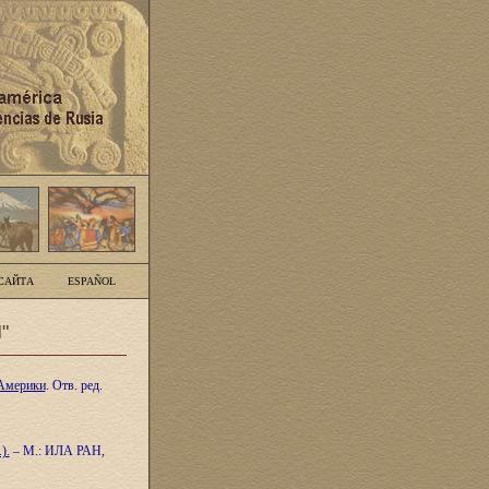
САЙТА
ESPAÑOL
"
 Америки
. Отв. ред.
).
– М.: ИЛА
РАН,