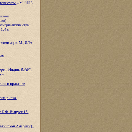
ерспективы.
- М.: ИЛА
егионе
ики)
оамериканских стран
104 с.
оптимизации. М., ИЛА
мом:
рея, Индия, ЮАР".
.л.
ике и практике
оне риска.
в Б.Ф. Выпуск 15.
атинской Америки)".