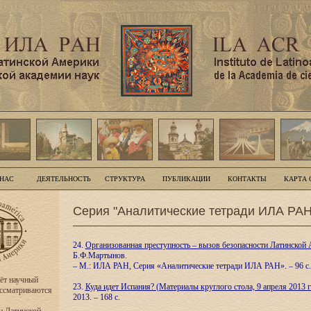
 НАС
ДЕЯТЕЛЬНОСТЬ
СТРУКТУРА
ПУБЛИКАЦИИ
КОНТАКТЫ
КАРТА 
Серия "Аналитические тетради ИЛА РАН
24.
Организованная преступность – вызов безопасности Латинской
Б.Ф.Мартынов.
– М.: ИЛА РАН, Серия «Аналитические тетради ИЛА РАН». – 96 с.
ёт научный
23.
Куда идет Испания? (Материалы круглого стола, 9 апреля 2013 г.
ассматриваются
2013. – 168 с.