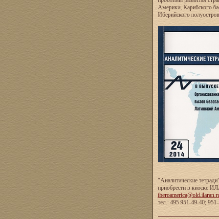
проблемы развития стра
Америки, Карибского ба
Иберийского полуостро
"Аналитические тетради
приобрести в киоске И
iberoamerica@old.ilaran.r
тел.: 495 951-49-40; 951