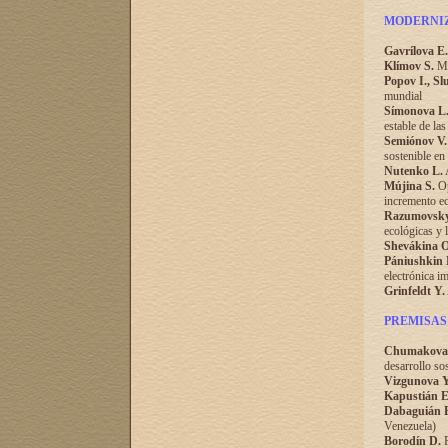
MODERNIZ
Gavrílova E.
Klímov S.
Mod
Popov I., Sl
mundial
Símonova L
estable de la
Semiónov V.
sostenible en
Nutenko L.
A
Mújina S.
Op
incremento ec
Razumovsky
ecológicas y 
Shevákina O
Pániushkin 
electrónica i
Grinfeldt Y.
PREMISAS
Chumakova
desarrollo so
Vizgunova Y
Kapustián E
Dabaguián 
Venezuela)
Borodín D.
P