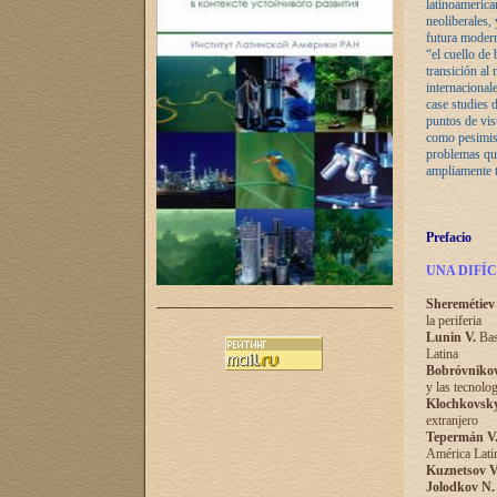
latinoamerica
neoliberales, 
futura modern
“el cuello de 
transición al
internacional
case studies 
puntos de vis
como pesimist
problemas que
ampliamente t
Prefacio
UNA DIFÍ
Sheremétiev 
la periferia
Lunin V.
Base
Latina
Bobróvnikov
y las tecnolo
Klochkovsky
extranjero
Tepermán V
América Lati
Kuznetsov V
Jolodkov N.