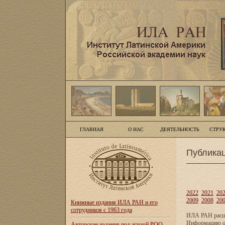
ГЛАВНАЯ
О НАС
ДЕЯТЕЛЬНОСТЬ
СТРУ
Публика
2022
2021
20
2009
2008
20
Книжные издания ИЛА РАН и его
сотрудников с 1963 года
ИЛА РАН расши
Информацию о 
Авторские издания под эгидой РОО