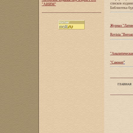
списков издан
"АИИМ"
Библиотека буд
Журнал "Латин
Revista "Iberoa
"Аналитические
"Саммит
"
ГЛАВНАЯ