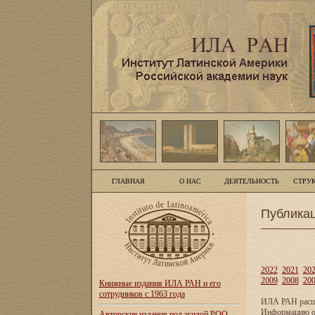
ГЛАВНАЯ
О НАС
ДЕЯТЕЛЬНОСТЬ
СТРУ
Публика
2022
2021
20
2009
2008
20
Книжные издания ИЛА РАН и его
сотрудников с 1963 года
ИЛА РАН расши
Информацию о 
Авторские издания под эгидой РОО