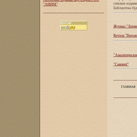
списков издан
"АИИМ"
Библиотека буд
Журнал "Латин
Revista "Iberoa
"Аналитические
"Саммит
"
ГЛАВНАЯ