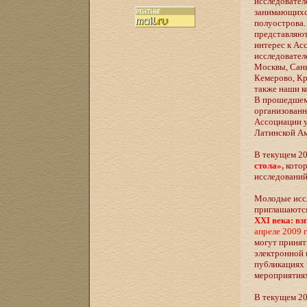
исследовател
занимающихся
полуострова.
представляют
интерес к Ас
исследовател
Москвы, Санк
Кемерово, Кр
также наши к
В прошедшем 
организованн
Ассоциации у
Латинской Ам
В текущем 20
стола»,
кото
исследований
Молодые иссл
приглашаются
XXI века: в
апреле 2009 г
могут принят
электронной 
публикациях 
мероприятиях
В текущем 20