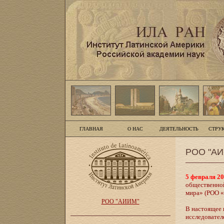
ГЛАВНАЯ
О НАС
ДЕЯТЕЛЬНОСТЬ
СТРУ
РОО "АИИ
5 февраля 20
общественной
мира» (РОО 
РОО "АИИМ"
В настоящее 
исследовател