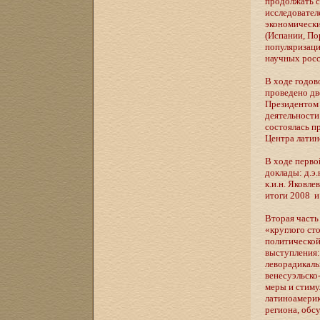
продолжать с
исследовател
экономически
(Испании, По
популяризаци
научных росс
В ходе годов
проведено дв
Президентом 
деятельности
состоялась п
Центра латин
В ходе перво
доклады: д.э.
к.и.н. Яковл
итоги 2008 и
Вторая част
«круглого ст
политической
выступления:
леворадикаль
венесуэльско
меры и стиму
латиноамерик
региона, обсу