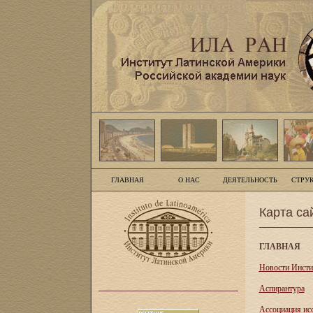
ГЛАВНАЯ
О НАС
ДЕЯТЕЛЬНОСТЬ
СТРУ
Карта са
ГЛАВНАЯ
Новости Инсти
Аспирантура
Асcоциация ис