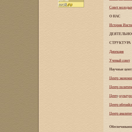
Совет молоды
О НАС
История Инсти
ДЕЯТЕЛЬНО
СТРУКТУРА
Дирекция
Ученый совет
Научные цен
Центр экономи
Центр политич
Цент
р
культур
Центр иберийс
Центр аналитич
Обеспечивающ