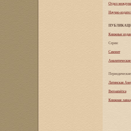
Отдел междуна
Научно-издател
ПУБЛИКАЦ
Книжные изда
Серии:
Саммит
Аналитические
Периодические
Латинская Аме
Iberoamérica
Книжная лавка