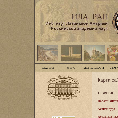
ГЛАВНАЯ
О НАС
ДЕЯТЕЛЬНОСТЬ
СТРУ
Карта са
ГЛАВНАЯ
Новости Инсти
Аспирантура
Асcоциация ис