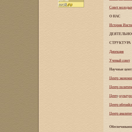
Совет молоды
О НАС
История Инсти
ДЕЯТЕЛЬНО
СТРУКТУРА
Дирекция
Ученый совет
Научные цен
Центр экономи
Центр политич
Цент
р
культур
Центр иберийс
Центр аналитич
Обеспечивающ