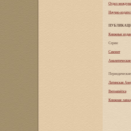
Отдел междуна
Научно-издател
ПУБЛИКАЦ
Книжные изда
Серии:
Саммит
Аналитические
Периодические
Латинская Аме
Iberoamérica
Книжная лавка