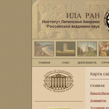
ГЛАВНАЯ
О НАС
ДЕЯТЕЛЬНОСТЬ
СТРУ
Карта са
ГЛАВНАЯ
Новости Инсти
Аспирантура
Асcоциация ис