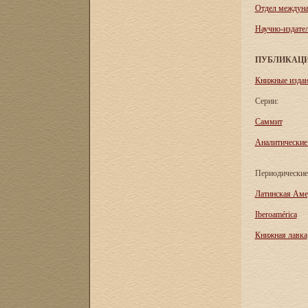
Отдел междуна
Научно-издател
ПУБЛИКАЦ
Книжные изда
Серии:
Саммит
Аналитические
Периодические
Латинская Аме
Iberoamérica
Книжная лавка