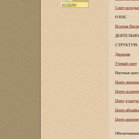
Совет молоды
О НАС
История Инсти
ДЕЯТЕЛЬНО
СТРУКТУРА
Дирекция
Ученый совет
Научные цен
Центр экономи
Центр политич
Цент
р
культур
Центр иберийс
Центр аналитич
Обеспечивающ