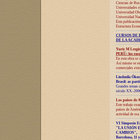
Ciencias de Rus
Universidades e
Universidad Obe
Universidad Na
Esta publicación
Estructura Econ
CURSOS DE 
DE LA ACAD
Yuriy M Lezgi
PERÚ: los rasg
En esta obra se 
Así mismo se est
comerciales exte
Liudmila Ókun
Brasil: as part
Grandes temas da
século XX–2006
Los países de 
Este trabajo exa
países de Améric
actividad de esa
VI Simposio E
"LA UNIÓN 
CAMBIOS"
,
Barcelona, 11 y