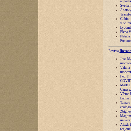
al pode
Svetlan
Anatoly
Transfo
Gabino 
y acumu
Lyudmil
Elena V.
Natalia
Postmod
Revista
Iberoam
José Ma
macroec
Valeria
monetari
Petr P.
COVID
Marta Is
Canese. 
Víctor 
Latina:
Tamara 
ecológi
Zbígnev
Magomed
univers
Alexis 
regiones