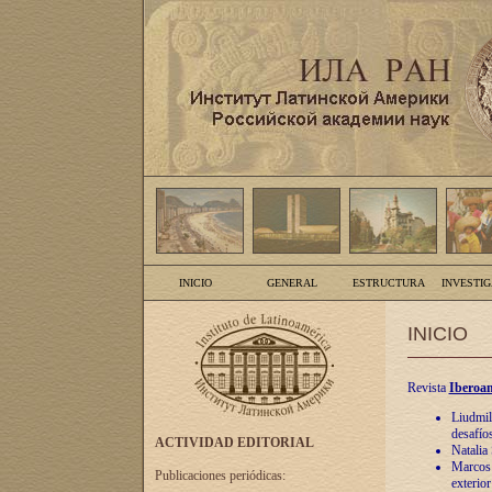
INICIO
GENERAL
ESTRUCTURA
INVESTI
INICIO
Revista
Iberoam
Liudmil
desafíos
ACTIVIDAD EDITORIAL
Natalia
Marcos A
Publicaciones periódicas:
exterio