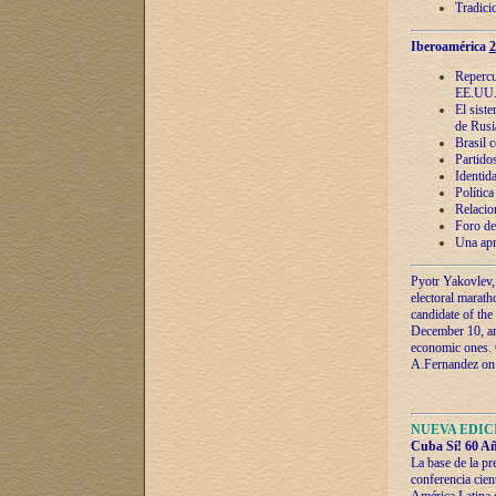
Tradici
Iberoamérica
2
Repercu
EE.UU
El sist
de Rusi
Brasil 
Partidos
Identida
Polític
Relacio
Foro de
Una apr
Pyotr Yakovlev,
electoral marath
candidate of the
December 10, and
economic ones. C
A.Fernandez on t
NUEVA EDICI
Cuba Sí! 60 Añ
La base de la pr
conferencia cien