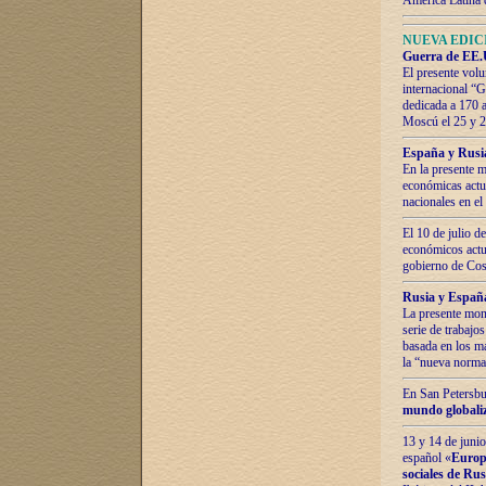
América Latina 
NUEVA EDICI
Guerra de EE.U
El presente volu
internacional “
dedicada a 170 
Moscú el 25 y 
España y Rusia:
En la presente m
económicas actua
nacionales en el
El 10 de julio d
económicos actua
gobierno de Cost
Rusia y España
La presente mono
serie de trabajo
basada en los ma
la “nueva norma
En San Petersbur
mundo globaliza
13 y 14 de junio
español «
Europa
sociales de Ru