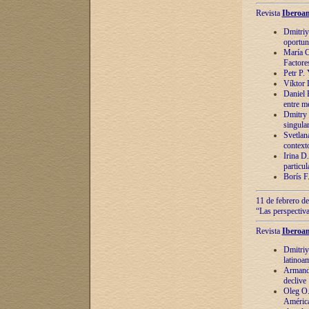
Revista
Iberoam
Dmitriy
oportun
María C
Factore
Petr P.
Víktor 
Daniel 
entre m
Dmitry 
singula
Svetlan
context
Irina D
particul
Borís F
11 de febrero de
“Las perspectiva
Revista
Iberoam
Dmitriy
latinoa
Armando
declive
Oleg O.
América