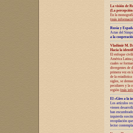
La visión de R
(La percepción
En la monografía
(
más informaci
Rusia y España
Actas del Simpo
a la cooperació
Vladímir M. D
Hacia la identi
El enfoque civil
América Latina pa
cuales se formar
divergentes de d
primera vez en l
de la estadística
siglos, se demue
peculiares y la 
región (
más inf
El «Giro a la 
Los artículos re
vienen desarroll
han encumbrado e
izquierda suscita
recopilación que
lector contempla