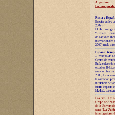
Argentina
:
La base jurídic
Rusia y España
España en los pr
2009).
El libro recoge 
“Rusia y España 
de Estudios Ibér
internacionales 
2009) (
más inf
España: tiempo
– Instituto de L
Centro de estud
En la colección 
estudios Ibérico
atención fueron:
2008, los nuevos
la colección pre
influencia de fac
fuerte impacto en
Madrid, valoran 
Los días 11 y 12
Grupo de Anális
de la Universida
tema
“La Unión
investigadores d