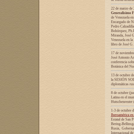
22 de marzo de 2
Generalísimo F
de Venezuela en
Encargado de Neg
Pedro Calzadilla
Bohórquez, Ph.D.
Miranda, José G
Venezuela en la 
libro de José G
17 de noviembre
José Antonio Am
conferencia sobr
Botánica del Nu
13 de octubre de
la SESIÓN SOLEM
diplomáticas rus
8 de octubre (j
Latina en el mun
Hutschenreuter 
1-3 de octubre 
Iberoamérica en 
Estatal de San P
Bering-Bellinsg
Rusia, Gobernac
Internacional de