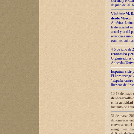
Coruña y el Cent
de julio de 201
Vladímir М. Da
desde Moscú
.
América Latina 
la diversidad se 
actual у lа del p
relaciones ruso-
estudios latino
4-5 de julio de
económica y ec
Organizadores d
Aplicada (Univ
España: vivir y
El libro recoge 
“España: cuatro 
Ibéricos del In
16-17 de mayo d
del desarrollo 
en la actividad
Instituto de La
31 de marzo 2016
diplomáticas en
convoca con el a
inauguró exhibi
de Rusia dedica