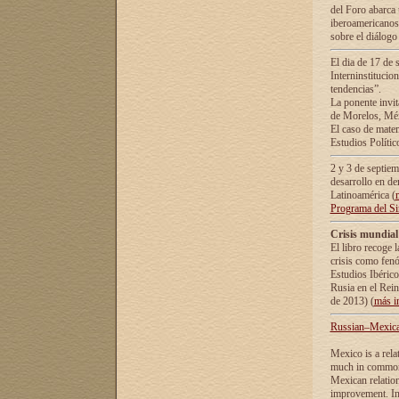
del Foro abarca 
iberoamericanos 
sobre el diálogo 
El dia de 17 de 
Interninstitucio
tendencias”.
La ponente inv
de Morelos, Méx
El caso de mate
Estudios Polític
2 y 3 de septie
desarrollo en de
Latinoamérica (
Programa del S
Crisis mundial
El libro recoge 
crisis como fen
Estudios Ibérico
Rusia en el Rei
de 2013) (
más i
Russian–Mexican
Mexico is a rela
much in common i
Mexican relation
improvement. In 