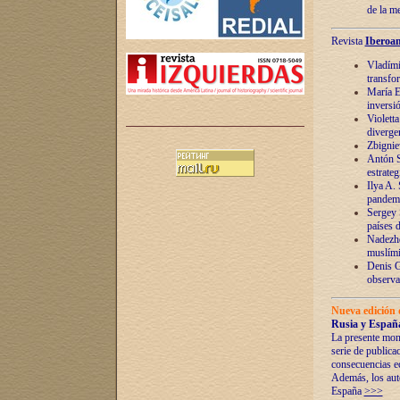
de la m
Revista
Iberoam
Vladímir
transfo
María E
inversi
Violett
diverge
Zbignie
Antón S
estrateg
Ilya A.
pandem
Sergey 
países 
Nadezhd
muslími
Denis G
observac
Nueva edición 
Rusia y España
La presente mono
serie de publica
consecuencias e
Además, los auto
España
>>>