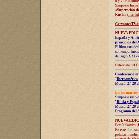
6 y 7 de octubre
Simposio hispan
«
Superación de 
Rusia
» (
más in
CervantesTV.e
NUEVA EDICI
España y Améric
principios del 
El libro está de
contemporáneos -
del siglo XXI ex
Entrevista del 
Conferencia in
“
Iberoamérica 
Moscú, 27-29 de
En los marcos 
Simposio ruso-
"
Rusia y Españ
Moscú, 27-29 de
Programa del 
NUEVA EDIC
Petr Yákovlev.
En este libro se
política mundial