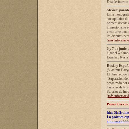
Establecimiento
México: parado
En la monografía
sociopolítico de
primera década d
impresionante a
viene arrastrand
las disputas pe
(
más informaci
6 y 7 de junio 
lugar el X Simp
España y Rusia"
Rusia y España 
(Vladímir Davyd
El libro recoge 
“Superación de l
organizado por e
Ciencias de Rus
Surerior de Inve
(
más informaci
Países ibéricos
Irina Sinélschik
La práctica esp
información>>