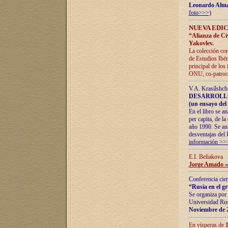
Leonardo Alm
foto>>>)
NUEVA EDIC
“Alianza de Civi
Yakovlev.
La colección con
de Estudios Ibér
principal de los
ONU, co-patroci
V.A. Krasílshch
DESARROLLO
(un ensayo del 
En el libro se a
per capita, de l
año 1990. Se ana
desventajas del 
información >>
E.I. Beliakova
Jorge Amado «r
Conferencia cien
“Rusia en el g
Se organiza por 
Universidad Rus
Noviembre de 
En vísperas de
1