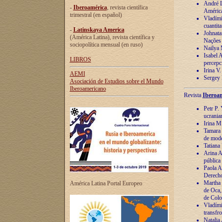
André Lu
-
Iberoamérica
, revista científica
América
trimestral (en español)
Vladímir
cuantita
-
Latinskaya America
Johnata
(América Latina), revista científica y
Nações
sociopolítica mensual (en ruso)
Nailya 
Isabel 
LIBROS
percepc
Irina V
AEMI
Sergey 
Asociación de Estudios sobre el Mundo
Iberoamericano
Revista
Iberoam
Petr P. 
ucrania
Irina M
Tamara 
de mode
Tatiana
Arina A
pública
Paola A
Derecho
Martha 
América Latina Portal Europeo
de Oca,
de Colo
Vladími
transfro
Natalia