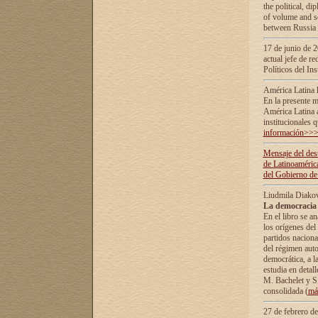
the political, d
of volume and sc
between Russia 
17 de junio de 2
actual jefe de r
Políticos del In
América Latina 
En la presente m
América Latina 
institucionales 
información>>
Mensaje del dest
de Latinoaméric
del Gobierno de
Liudmila Diako
La democracia 
En el libro se a
los orígenes del 
partidos naciona
del régimen auto
democrática, а l
estudia en detall
М. Bachelet у S.
consolidada (
má
27 de febrero d