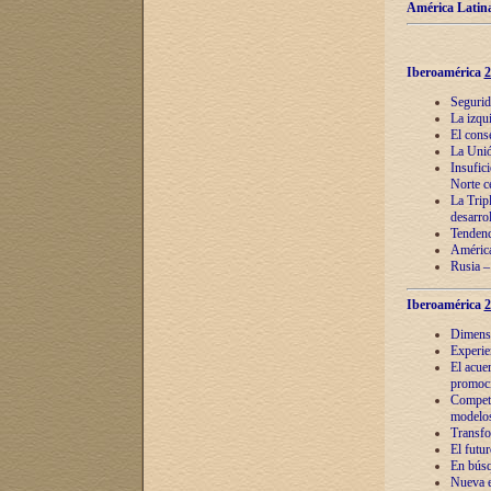
América Latina
Iberoamérica
2
Segurid
La izqu
El cons
La Unió
Insufic
Norte c
La Tripl
desarro
Tendenci
América
Rusia –
Iberoamérica
2
Dimensió
Experie
El acue
promoci
Competi
modelos
Transfo
El futu
En búsq
Nueva e