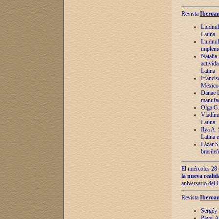
Revista
Iberoam
Liudmil
Latina
Liudmil
impleme
Natalia
activida
Latina
Francis
México 
Dánae D
manufac
Olga G.
Vladími
Latina
Ilya A.
Latina 
Lázar S.
brasile
El miércoles 28 
la nueva reali
aniversario del
Revista
Iberoam
Sergéy 
Pável A