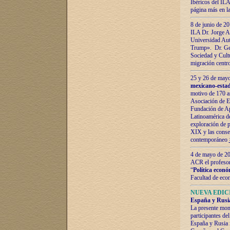
Ibéricos del ILA
página más en la
8 de junio de 20
ILA Dr. Jorge Al
Universidad Aut
Trump». Dr. Ger
Sociedad y Cultu
migración centr
25 y 26 de mayo 
mexicano-estad
motivo de 170 a
Asociación de E
Fundación de Ap
Latinoamérica d
exploración de p
XIX y las consec
contemporáneo
4 de mayo de 201
ACR el profeso
“
Política econó
Facultad de eco
NUEVA EDICI
España y Rusia 
La presente mono
participantes d
España y Rusia f