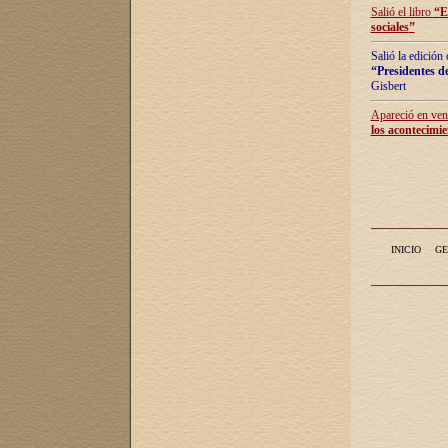
Salió el libro
“
E
sociales
”
Salió la edición
“Presidentes de
Gisbert
Apareció en vent
los acontecimie
INICIO
GE