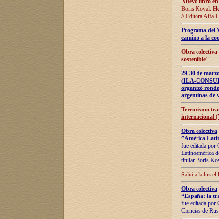
Nuevo libro en
Boris Koval.
He
// Editora Alfa-
Programa del 
camino a la coo
Obra colectiva
sostenible
"
29-30 de ma
(ILA-CONSULT
organizó ronda
argentinas de v
Terrorismo tra
internaciona
l 
Obra colectiva
”América Latin
fue editada por 
Latinoamérica de
titular Boris Ko
Salió a la luz el
Obra colectiva
“España: la tra
fue editada por 
Ciencias de Rus