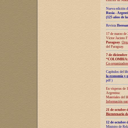
exterior de Madr
Nueva edición d
Rusia - Argent
(125 años de la
Revista
Iberoa
17 de marzo de 2
Víctor Jacinto 
Paraguay
.
Orga
del Paraguay.
7 de diciembre
“COLOMBIA:
Co-organizador
Capítulos del l
la economía y p
pdf )
En vísperas de 1
Argentina:
Materiales del li
Información para
21 de octubre 
Bicentenario d
12 de octubre 
Ministro de Rel