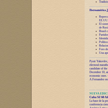
Tradici
Iberoamérica
2
Repercu
EE.UU
El sist
de Rusi
Brasil 
Partidos
Identida
Polític
Relacio
Foro de
Una apr
Pyotr Yakovlev,
electoral marath
candidate of the
December 10, and
economic ones. C
A.Fernandez on t
NUEVA EDICI
Cuba Sí! 60 Añ
La base de la pr
conferencia cien