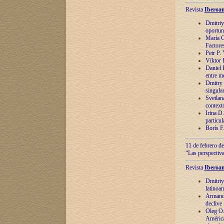
Revista
Iberoam
Dmitriy
oportun
María C
Factore
Petr P.
Víktor 
Daniel 
entre m
Dmitry 
singula
Svetlan
context
Irina D
particul
Borís F
11 de febrero de
“Las perspectiva
Revista
Iberoam
Dmitriy
latinoa
Armando
declive
Oleg O.
América