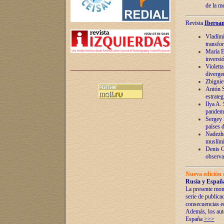
de la m
Revista
Iberoam
Vladímir
transfo
María E
inversi
Violett
diverge
Zbignie
Antón S
estrateg
Ilya A.
pandem
Sergey 
países 
Nadezhd
muslími
Denis G
observac
Nueva edición 
Rusia y España
La presente mono
serie de publica
consecuencias e
Además, los auto
España
>>>