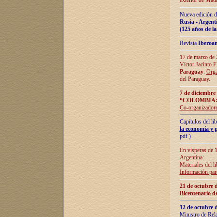
exterior de Madr
Nueva edición d
Rusia - Argent
(125 años de la
Revista
Iberoa
17 de marzo de 2
Víctor Jacinto 
Paraguay
.
Orga
del Paraguay.
7 de diciembre
“COLOMBIA:
Co-organizador
Capítulos del l
la economía y p
pdf )
En vísperas de 1
Argentina:
Materiales del li
Información para
21 de octubre 
Bicentenario d
12 de octubre 
Ministro de Rel