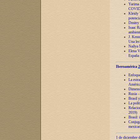
Yarima 
COVID
Kleidy 
potenci
Dmitry 
Isaac Ra
ambient
J. Kenn
Una lect
Naílya 
Elena 
España
Iberoamérica
2
Enfoques
La estr
América
Dimensi
Rusia – 
Brasil y
La polí
Relacion
2019)
Brasil: 
Conjugac
mexican
1 de diciembre d