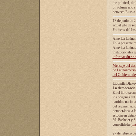
the political, d
of volume and sc
between Russia 
17 de junio de 2
actual jefe de r
Políticos del In
América Latina 
En la presente m
América Latina 
institucionales 
información>>
Mensaje del dest
de Latinoaméric
del Gobierno de
Liudmila Diako
La democracia 
En el libro se a
los orígenes del 
partidos naciona
del régimen auto
democrática, а l
estudia en detall
М. Bachelet у S.
consolidada (
má
27 de febrero d