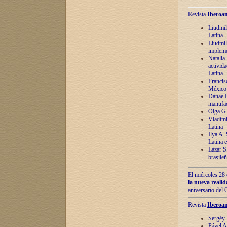
Revista
Iberoam
Liudmil
Latina
Liudmil
impleme
Natalia
activida
Latina
Francis
México 
Dánae D
manufac
Olga G.
Vladími
Latina
Ilya A.
Latina 
Lázar S.
brasile
El miércoles 28 
la nueva reali
aniversario del
Revista
Iberoam
Sergéy 
Pável A