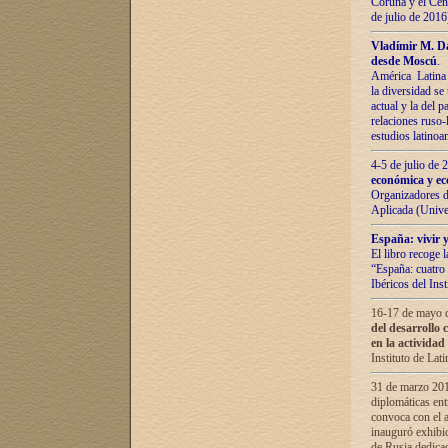
Coruña y el Cent
de julio de 201
Vladímir М. Da
desde Moscú
.
América Latina 
la diversidad se 
actual у lа del p
relaciones ruso-
estudios latino
4-5 de julio de
económica y ec
Organizadores d
Aplicada (Univ
España: vivir y
El libro recoge 
“España: cuatro 
Ibéricos del In
16-17 de mayo d
del desarrollo 
en la actividad
Instituto de La
31 de marzo 2016
diplomáticas en
convoca con el a
inauguró exhibi
de Rusia dedica