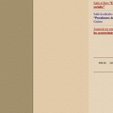
Salió el libro
“
E
sociales
”
Salió la edición
“Presidentes de
Gisbert
Apareció en vent
los acontecimie
INICIO
GE