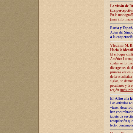
La visión de R
(La percepción
En la monografía
(
más informaci
Rusia y España
Actas del Simpo
a la cooperació
Vladímir M. D
Hacia la identi
El enfoque civil
América Latina pa
cuales se formar
divergentes de d
primera vez en l
de la estadística
siglos, se demue
peculiares y la 
región (
más inf
El «Giro a la 
Los artículos re
vienen desarroll
han encumbrado e
izquierda suscita
recopilación que
lector contempla