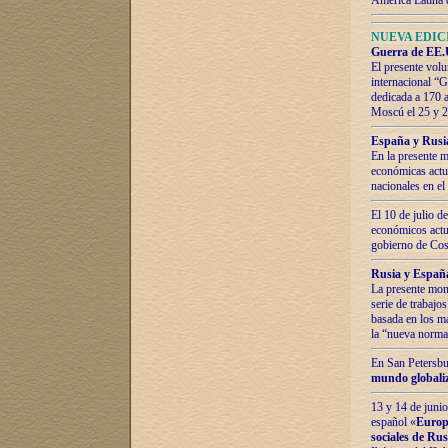
América Latina 
NUEVA EDICI
Guerra de EE.U
El presente volu
internacional “
dedicada a 170 
Moscú el 25 y 
España y Rusia:
En la presente m
económicas actua
nacionales en el
El 10 de julio d
económicos actua
gobierno de Cost
Rusia y España
La presente mono
serie de trabajo
basada en los ma
la “nueva norma
En San Petersbur
mundo globaliza
13 y 14 de junio
español «
Europa
sociales de Ru