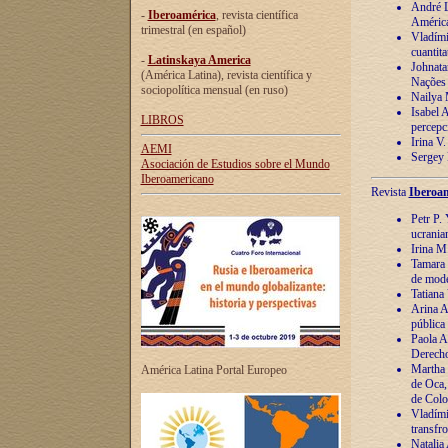
André Lu
-
Iberoamérica
, revista científica
América
trimestral (en español)
Vladímir
cuantita
-
Latinskaya America
Johnata
(América Latina), revista científica y
Nações
sociopolítica mensual (en ruso)
Nailya 
Isabel 
LIBROS
percepc
Irina V
AEMI
Sergey 
Asociación de Estudios sobre el Mundo
Iberoamericano
Revista
Iberoam
Petr P. 
ucrania
Irina M
Tamara 
de mode
Tatiana
Arina A
pública
Paola A
Derecho
Martha 
América Latina Portal Europeo
de Oca,
de Colo
Vladími
transfro
Natalia