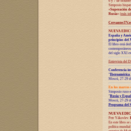
6 y 7 de octubre
Simposio hispan
«
Superación de 
Rusia
» (
más in
CervantesTV.e
NUEVA EDICI
España y Améric
principios del 
El libro está de
contemporáneos -
del siglo XXI ex
Entrevista del 
Conferencia in
“
Iberoamérica 
Moscú, 27-29 de
En los marcos 
Simposio ruso-
"
Rusia y Españ
Moscú, 27-29 de
Programa del 
NUEVA EDIC
Petr Yákovlev.
En este libro se
política mundial