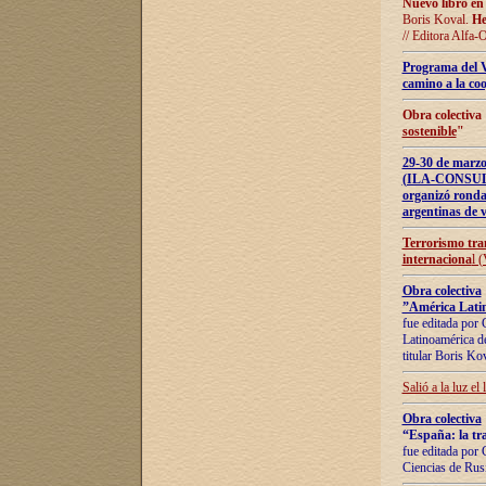
Nuevo libro en
Boris Koval.
He
// Editora Alfa-
Programa del 
camino a la coo
Obra colectiva
sostenible
"
29-30 de ma
(ILA-CONSULT
organizó ronda
argentinas de v
Terrorismo tra
internaciona
l 
Obra colectiva
”América Latin
fue editada por 
Latinoamérica de
titular Boris Ko
Salió a la luz el
Obra colectiva
“España: la tra
fue editada por 
Ciencias de Rus