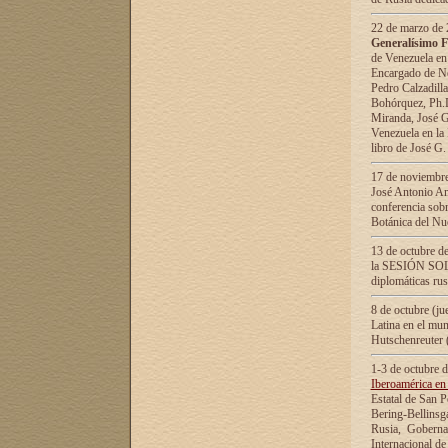
22 de marzo de 2
Generalísimo F
de Venezuela en
Encargado de Neg
Pedro Calzadilla
Bohórquez, Ph.D.
Miranda, José G
Venezuela en la 
libro de José G
17 de noviembre
José Antonio Am
conferencia sobr
Botánica del Nu
13 de octubre de
la SESIÓN SOLEM
diplomáticas rus
8 de octubre (j
Latina en el mun
Hutschenreuter 
1-3 de octubre 
Iberoamérica en 
Estatal de San P
Bering-Bellinsg
Rusia, Gobernac
Internacional de