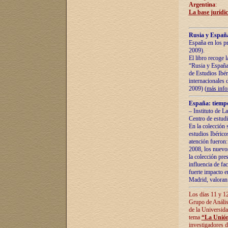
Argentina
:
La base jurídic
Rusia y España
España en los pr
2009).
El libro recoge 
“Rusia y España 
de Estudios Ibér
internacionales 
2009) (
más inf
España: tiempo
– Instituto de L
Centro de estud
En la colección 
estudios Ibérico
atención fueron:
2008, los nuevos
la colección pre
influencia de fac
fuerte impacto en
Madrid, valoran 
Los días 11 y 12
Grupo de Anális
de la Universida
tema
“La Unión
investigadores d