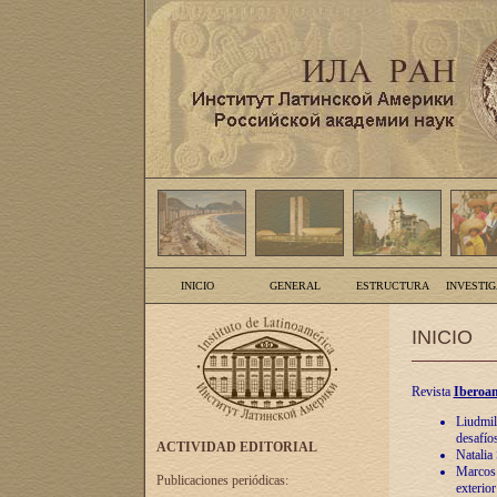
INICIO
GENERAL
ESTRUCTURA
INVESTI
INICIO
Revista
Iberoam
Liudmil
desafíos
ACTIVIDAD EDITORIAL
Natalia
Marcos A
Publicaciones periódicas:
exterio