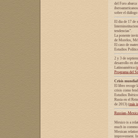
del Foro abarca 
iberoamericanos 
sobre el diálogo 
El dia de 17 de 
Interninstitucio
tendencias”.
La ponente inv
de Morelos, Méx
El caso de mate
Estudios Polític
2 y 3 de septie
desarrollo en de
Latinoamérica (
Programa del S
Crisis mundial
El libro recoge 
crisis como fen
Estudios Ibérico
Rusia en el Rei
de 2013) (
más i
Russian–Mexican
Mexico is a rela
much in common i
Mexican relation
improvement. In 