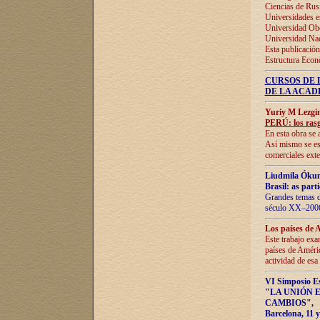
Ciencias de Rus
Universidades e
Universidad Obe
Universidad Na
Esta publicación
Estructura Econ
CURSOS DE 
DE LA ACAD
Yuriy M Lezgi
PERÚ: los rasg
En esta obra se 
Así mismo se est
comerciales exte
Liudmila Ókun
Brasil: as part
Grandes temas da
século XX–2006
Los países de 
Este trabajo exa
países de Améric
actividad de esa
VI Simposio E
"LA UNIÓN 
CAMBIOS"
,
Barcelona, 11 y