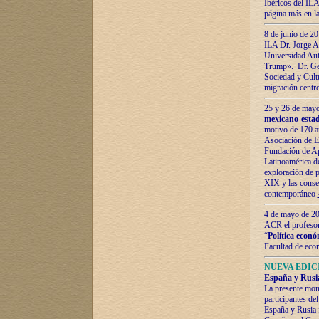
Ibéricos del ILA
página más en la
8 de junio de 20
ILA Dr. Jorge Al
Universidad Aut
Trump». Dr. Ger
Sociedad y Cultu
migración centr
25 y 26 de mayo 
mexicano-estad
motivo de 170 a
Asociación de E
Fundación de Ap
Latinoamérica d
exploración de p
XIX y las consec
contemporáneo
4 de mayo de 201
ACR el profeso
“
Política econó
Facultad de eco
NUEVA EDICI
España y Rusia 
La presente mono
participantes d
España y Rusia f