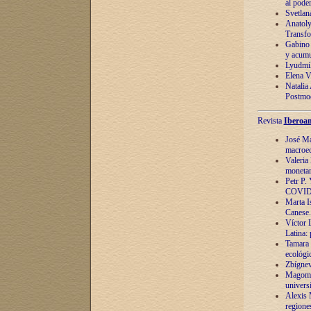
al pode
Svetlan
Anatoly
Transfo
Gabino 
y acumu
Lyudmil
Elena V.
Natalia
Postmod
Revista
Iberoam
José Ma
macroec
Valeria
monetari
Petr P.
COVID
Marta Is
Canese. 
Víctor 
Latina:
Tamara 
ecológi
Zbígnev
Magomed
univers
Alexis 
regiones