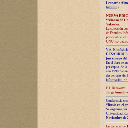
Leonardo Alm
foto>>>)
NUEVA EDIC
“Alianza de Civi
Yakovlev.
La colección con
de Estudios Ibér
principal de los
ONU, co-patroci
V.A. Krasílshch
DESARROLLO
(un ensayo del 
En el libro se a
per capita, de l
año 1990. Se ana
desventajas del 
información >>
E.I. Beliakova
Jorge Amado «r
Conferencia cien
“Rusia en el g
Se organiza por 
Universidad Rus
Noviembre de 
En vísperas de
1