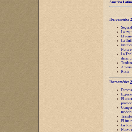
América Latina
Iberoamérica
2
Segurid
La izqu
El cons
La Unió
Insufic
Norte c
La Tripl
desarro
Tendenci
América
Rusia –
Iberoamérica
2
Dimensió
Experie
El acue
promoci
Competi
modelos
Transfo
El futu
En búsq
Nueva e