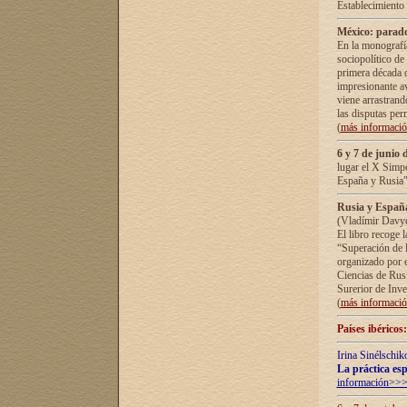
Establecimiento
México: parado
En la monografía
sociopolítico de
primera década d
impresionante a
viene arrastrand
las disputas pe
(
más informaci
6 y 7 de junio 
lugar el X Simp
España y Rusia"
Rusia y España 
(Vladímir Davyd
El libro recoge 
“Superación de l
organizado por e
Ciencias de Rus
Surerior de Inve
(
más informaci
Países ibéricos
Irina Sinélschik
La práctica esp
información>>