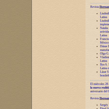
Revista
Iberoam
Liudmil
Latina
Liudmil
impleme
Natalia
activida
Latina
Francis
México 
Dánae D
manufac
Olga G.
Vladími
Latina
Ilya A.
Latina 
Lázar S.
brasile
El miércoles 28 
la nueva reali
aniversario del
Revista
Iberoam
Sergéy 
Pável A