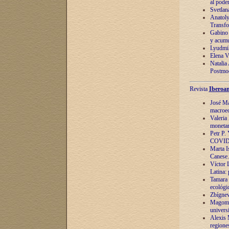
al pode
Svetlan
Anatoly
Transfo
Gabino 
y acumu
Lyudmil
Elena V.
Natalia
Postmod
Revista
Iberoam
José Ma
macroec
Valeria
monetari
Petr P.
COVID
Marta Is
Canese. 
Víctor 
Latina:
Tamara 
ecológi
Zbígnev
Magomed
univers
Alexis 
regiones