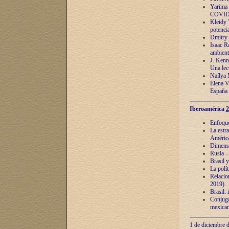
Yarima 
COVID
Kleidy 
potenci
Dmitry 
Isaac Ra
ambient
J. Kenn
Una lect
Naílya 
Elena 
España
Iberoamérica
2
Enfoques
La estr
América
Dimensi
Rusia – 
Brasil y
La polí
Relacion
2019)
Brasil: 
Conjugac
mexican
1 de diciembre d