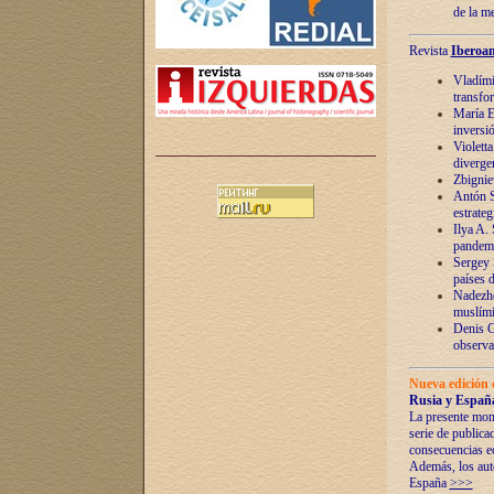
de la m
Revista
Iberoam
Vladímir
transfo
María E
inversi
Violett
diverge
Zbignie
Antón S
estrateg
Ilya A.
pandem
Sergey 
países 
Nadezhd
muslími
Denis G
observac
Nueva edición 
Rusia y España
La presente mono
serie de publica
consecuencias e
Además, los auto
España
>>>