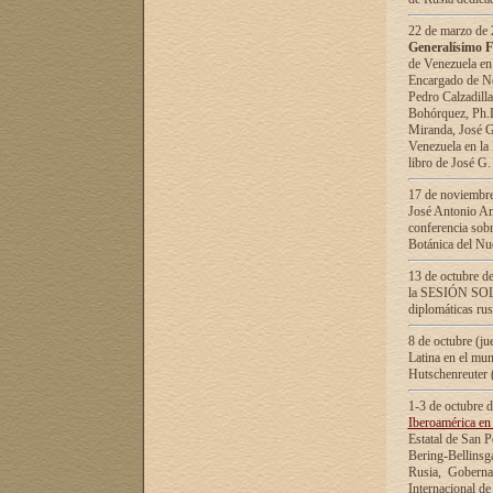
22 de marzo de 2
Generalísimo F
de Venezuela en
Encargado de Neg
Pedro Calzadilla
Bohórquez, Ph.D.
Miranda, José G
Venezuela en la 
libro de José G
17 de noviembre
José Antonio Am
conferencia sobr
Botánica del Nu
13 de octubre de
la SESIÓN SOLEM
diplomáticas rus
8 de octubre (j
Latina en el mun
Hutschenreuter 
1-3 de octubre 
Iberoamérica en 
Estatal de San P
Bering-Bellinsg
Rusia, Gobernac
Internacional de