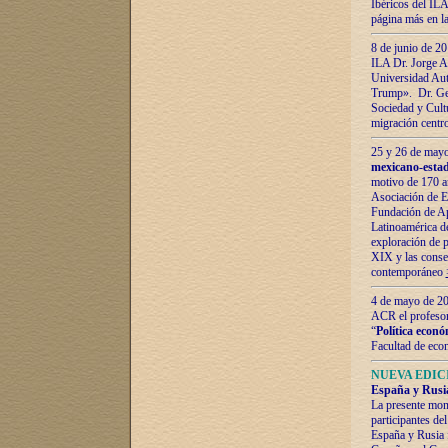
Ibéricos del ILA
página más en la
8 de junio de 20
ILA Dr. Jorge Al
Universidad Aut
Trump». Dr. Ger
Sociedad y Cultu
migración centr
25 y 26 de mayo 
mexicano-estad
motivo de 170 a
Asociación de E
Fundación de Ap
Latinoamérica d
exploración de p
XIX y las consec
contemporáneo
4 de mayo de 201
ACR el profeso
“
Política econó
Facultad de eco
NUEVA EDICI
España y Rusia 
La presente mono
participantes d
España y Rusia f