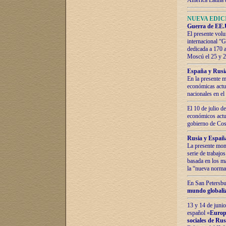
América Latina 
NUEVA EDICI
Guerra de EE.U
El presente volu
internacional “
dedicada a 170 
Moscú el 25 y 
España y Rusia:
En la presente m
económicas actua
nacionales en el
El 10 de julio d
económicos actua
gobierno de Cost
Rusia y España
La presente mono
serie de trabajo
basada en los ma
la “nueva norma
En San Petersbur
mundo globaliza
13 y 14 de junio
español «
Europa
sociales de Ru