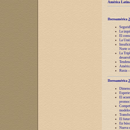
América Latina
Iberoamérica
2
Segurid
La izqu
El cons
La Unió
Insufic
Norte c
La Tripl
desarro
Tendenci
América
Rusia –
Iberoamérica
2
Dimensió
Experie
El acue
promoci
Competi
modelos
Transfo
El futu
En búsq
Nueva e