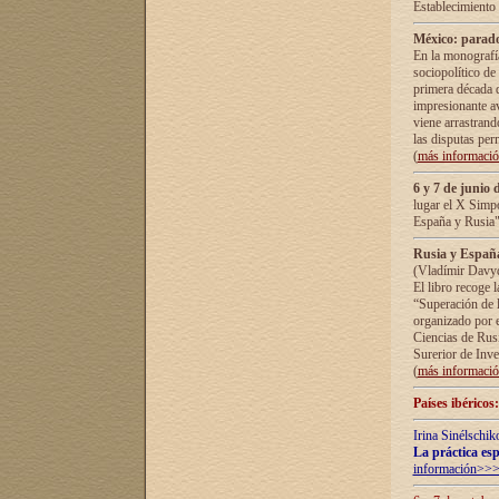
Establecimiento
México: parado
En la monografía
sociopolítico de
primera década d
impresionante a
viene arrastrand
las disputas pe
(
más informaci
6 y 7 de junio 
lugar el X Simp
España y Rusia"
Rusia y España 
(Vladímir Davyd
El libro recoge 
“Superación de l
organizado por e
Ciencias de Rus
Surerior de Inve
(
más informaci
Países ibéricos
Irina Sinélschik
La práctica esp
información>>