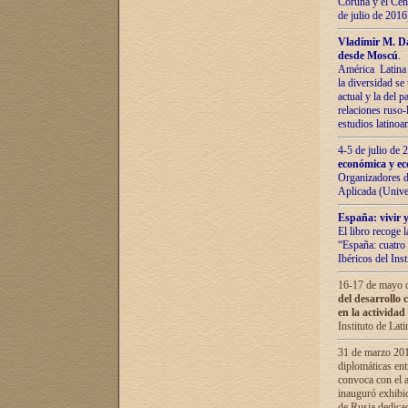
Coruña y el Cent
de julio de 201
Vladímir М. Da
desde Moscú
.
América Latina 
la diversidad se 
actual у lа del p
relaciones ruso-
estudios latino
4-5 de julio de
económica y ec
Organizadores d
Aplicada (Univ
España: vivir y
El libro recoge 
“España: cuatro 
Ibéricos del In
16-17 de mayo d
del desarrollo 
en la actividad
Instituto de La
31 de marzo 2016
diplomáticas en
convoca con el a
inauguró exhibi
de Rusia dedica