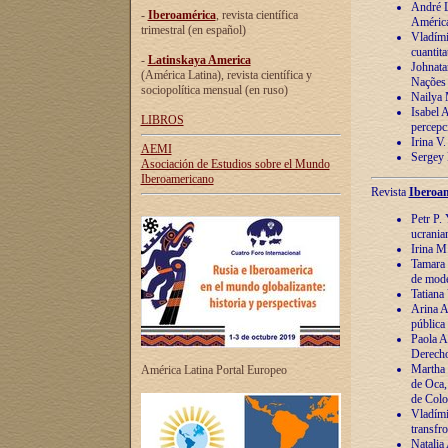
André Lu
-
Iberoamérica
, revista científica
América
trimestral (en español)
Vladímir
cuantita
-
Latinskaya America
Johnata
(América Latina), revista científica y
Nações
sociopolítica mensual (en ruso)
Nailya 
Isabel 
LIBROS
percepc
Irina V
AEMI
Sergey 
Asociación de Estudios sobre el Mundo
Iberoamericano
Revista
Iberoam
Petr P. 
ucrania
Irina M
Tamara 
de mode
Tatiana
Arina A
pública
Paola A
Derecho
Martha 
América Latina Portal Europeo
de Oca,
de Colo
Vladími
transfro
Natalia