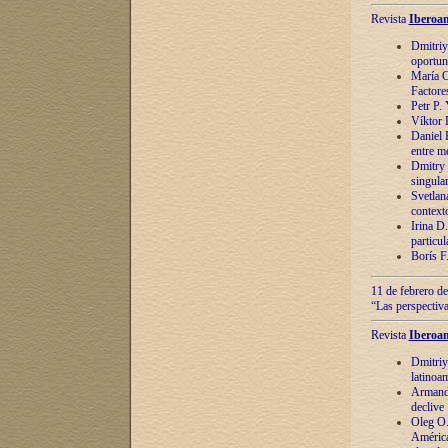
Revista
Iberoam
Dmitriy
oportun
María C
Factore
Petr P.
Víktor 
Daniel 
entre m
Dmitry 
singula
Svetlan
context
Irina D
particul
Borís F
11 de febrero de
“Las perspectiva
Revista
Iberoam
Dmitriy
latinoa
Armando
declive
Oleg O.
América