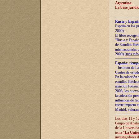
Argentina
:
La base jurídic
Rusia y España
España en los pr
2009).
El libro recoge 
“Rusia y España 
de Estudios Ibér
internacionales 
2009) (
más inf
España: tiempo
– Instituto de L
Centro de estud
En la colección 
estudios Ibérico
atención fueron:
2008, los nuevos
la colección pre
influencia de fac
fuerte impacto en
Madrid, valoran 
Los días 11 y 12
Grupo de Anális
de la Universida
tema
“La Unión
investigadores d