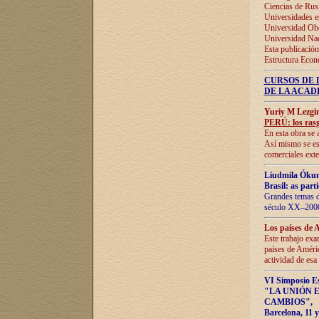
Ciencias de Rus
Universidades e
Universidad Obe
Universidad Na
Esta publicación
Estructura Econ
CURSOS DE 
DE LA ACAD
Yuriy M Lezgi
PERÚ: los rasg
En esta obra se 
Así mismo se est
comerciales exte
Liudmila Ókun
Brasil: as part
Grandes temas da
século XX–2006
Los países de 
Este trabajo exa
países de Améric
actividad de esa
VI Simposio E
"LA UNIÓN 
CAMBIOS"
,
Barcelona, 11 y