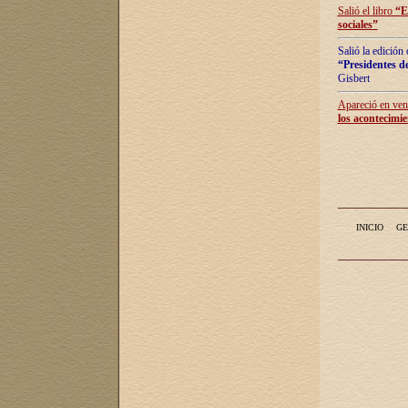
Salió el libro
“
E
sociales
”
Salió la edición
“Presidentes de
Gisbert
Apareció en vent
los acontecimie
INICIO
GE