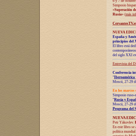
6 y 7 de octubre
Simposio hispan
«
Superación de 
Rusia
» (
más in
CervantesTV.e
NUEVA EDICI
España y Améric
principios del 
El libro está de
contemporáneos -
del siglo XXI ex
Entrevista del 
Conferencia in
“
Iberoamérica 
Moscú, 27-29 de
En los marcos 
Simposio ruso-
"
Rusia y Españ
Moscú, 27-29 de
Programa del 
NUEVA EDIC
Petr Yákovlev.
En este libro se
política mundial