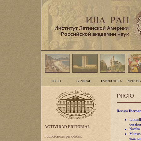
INICIO
GENERAL
ESTRUCTURA
INVESTI
INICIO
Revista
Iberoam
Liudmil
desafíos
ACTIVIDAD EDITORIAL
Natalia
Marcos A
Publicaciones periódicas:
exterio