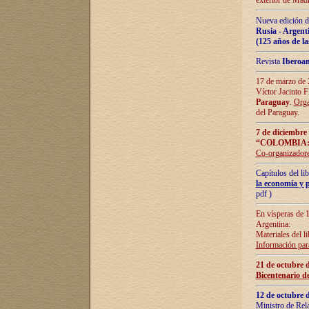
exterior de Madr
Nueva edición d
Rusia - Argent
(125 años de la
Revista
Iberoa
17 de marzo de 2
Víctor Jacinto 
Paraguay
.
Orga
del Paraguay.
7 de diciembre
“COLOMBIA:
Co-organizador
Capítulos del l
la economía y p
pdf )
En vísperas de 1
Argentina:
Materiales del li
Información para
21 de octubre 
Bicentenario d
12 de octubre 
Ministro de Rel