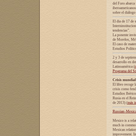
del Foro abarca 
iberoamericanos 
sobre el diálogo 
El dia de 17 de 
Interninstitucio
tendencias”.
La ponente inv
de Morelos, Méx
El caso de mate
Estudios Polític
2 y 3 de septie
desarrollo en de
Latinoamérica (
Programa del S
Crisis mundial
El libro recoge 
crisis como fen
Estudios Ibérico
Rusia en el Rei
de 2013) (
más i
Russian–Mexican
Mexico is a rela
much in common i
Mexican relation
improvement. In 