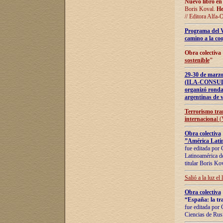
Nuevo libro en
Boris Koval.
He
// Editora Alfa-
Programa del 
camino a la coo
Obra colectiva
sostenible
"
29-30 de ma
(ILA-CONSULT
organizó ronda
argentinas de v
Terrorismo tra
internaciona
l 
Obra colectiva
”América Latin
fue editada por 
Latinoamérica de
titular Boris Ko
Salió a la luz el
Obra colectiva
“España: la tra
fue editada por 
Ciencias de Rus