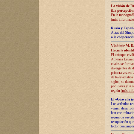
La visión de R
(La percepción
En la monografía
(
más informaci
Rusia y España
Actas del Simpo
a la cooperació
Vladímir M. D
Hacia la identi
El enfoque civil
América Latina pa
cuales se formar
divergentes de d
primera vez en l
de la estadística
siglos, se demue
peculiares y la 
región (
más inf
El «Giro a la 
Los artículos re
vienen desarroll
han encumbrado e
izquierda suscita
recopilación que
lector contempla