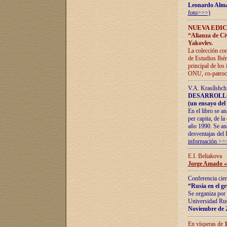
Leonardo Alm
foto>>>)
NUEVA EDIC
“Alianza de Civi
Yakovlev.
La colección con
de Estudios Ibér
principal de los
ONU, co-patroci
V.A. Krasílshch
DESARROLLO
(un ensayo del 
En el libro se a
per capita, de l
año 1990. Se ana
desventajas del 
información >>
E.I. Beliakova
Jorge Amado «r
Conferencia cien
“Rusia en el g
Se organiza por 
Universidad Rus
Noviembre de 
En vísperas de
1