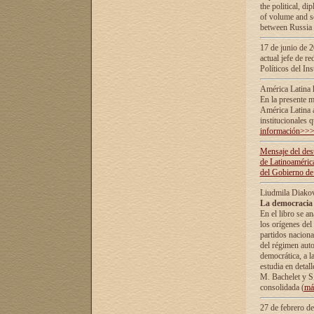
the political, d
of volume and sc
between Russia 
17 de junio de 2
actual jefe de r
Políticos del In
América Latina 
En la presente m
América Latina 
institucionales 
información>>
Mensaje del dest
de Latinoaméric
del Gobierno de
Liudmila Diako
La democracia 
En el libro se a
los orígenes del 
partidos naciona
del régimen auto
democrática, а l
estudia en detall
М. Bachelet у S.
consolidada (
má
27 de febrero d