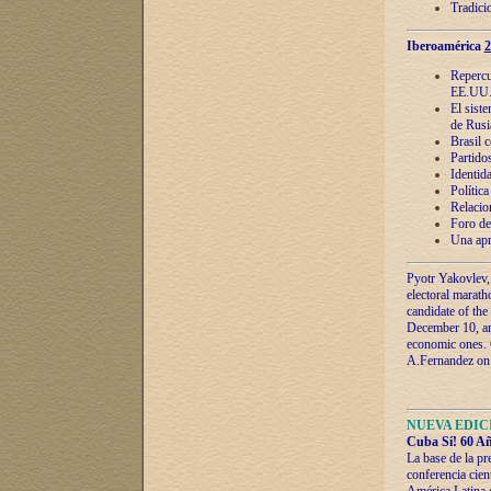
Tradici
Iberoamérica
2
Repercu
EE.UU
El sist
de Rusi
Brasil 
Partidos
Identida
Polític
Relacio
Foro de
Una apr
Pyotr Yakovlev,
electoral marath
candidate of the
December 10, and
economic ones. C
A.Fernandez on t
NUEVA EDICI
Cuba Sí! 60 Añ
La base de la pr
conferencia cien