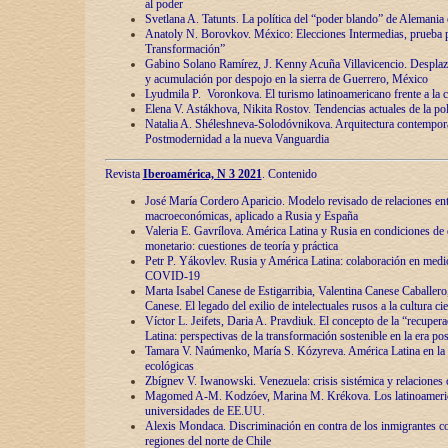
al poder
Svetlana A. Tatunts. La política del “poder blando” de Alemania
Anatoly N. Borovkov. México: Elecciones Intermedias, prueba p
Transformación”
Gabino Solano Ramírez, J. Kenny Acuña Villavicencio. Desplaz
y acumulación por despojo en la sierra de Guerrero, México
Lyudmila P. Voronkova. El turismo latinoamericano frente a la c
Elena V. Astákhova, Nikita Rostov. Tendencias actuales de la pol
Natalia A. Shéleshneva-Solodóvnikova. Arquitectura contemporá
Postmodernidad a la nueva Vanguardia
Revista
Iberoamérica, N 3 2021
. Contenido
José María Cordero Aparicio. Modelo revisado de relaciones ent
macroeconómicas, aplicado a Rusia y España
Valeria E. Gavrílova. América Latina y Rusia en condiciones de d
monetario: cuestiones de teoría y práctica
Petr P. Yákovlev. Rusia y América Latina: colaboración en medi
COVID-19
Marta Isabel Canese de Estigarribia, Valentina Canese Caballero, 
Canese. El legado del exilio de intelectuales rusos a la cultura ci
Víctor L. Jeifets, Daria A. Pravdiuk. El concepto de la “recuper
Latina: perspectivas de la transformación sostenible en la era p
Tamara V. Naúmenko, María S. Kózyreva. América Latina en la 
ecológicas
Zbígnev V. Iwanowski. Venezuela: crisis sistémica y relaciones c
Magomed A-M. Kodzóev, Marina M. Krékova. Los latinoameric
universidades de EE.UU.
Alexis Mondaca. Discriminación en contra de los inmigrantes c
regiones del norte de Chile