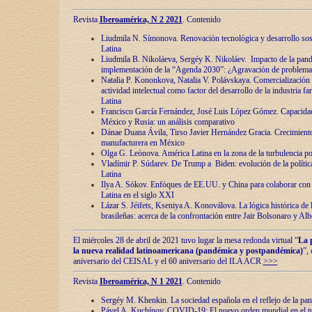
Revista
Iberoamérica, N 2 2021
. Contenido
Liudmila N. Símonova. Renovaciόn tecnolόgica y desarrollo s
Latina
Liudmila B. Nikoláeva, Sergéy K. Nikoláev. Impacto de la pand
implementaciόn de la “Agenda 2030”: ¿Agravaciόn de problemas 
Natalia P. Kononkova, Natalia V. Polávskaya. Comercializaciόn 
actividad intelectual como factor del desarrollo de la industria 
Latina
Francisco García Fernández, José Luis López Gómez. Capacida
México y Rusia: un análisis comparativo
Dánae Duana Ávila, Tirso Javier Hernández Gracia. Crecimiento 
manufacturera en México
Olga G. Leόnova. América Latina en la zona de la turbulencia pol
Vladímir P. Súdarev. De Trump a Biden: evoluciόn de la políti
Latina
Ilya A. Sόkov. Enfόques de EE.UU. y China para colaborar con 
Latina en el siglo XXI
Lázar S. Jéifets, Kseniya A. Konoválova. La lόgica histόrica de l
brasileñas: acerca de la confrontaciόn entre Jair Bolsonaro y Al
El miércoles 28 de abril de 2021 tuvo lugar la mesa redonda virtual “
La 
la nueva realidad latinoamericana (pandémica y postpandémica)
”,
aniversario del CEISAL y el 60 aniversario del ILA ACR
>>>
Revista
Iberoamérica, N 1 2021
. Contenido
Sergéy M. Khenkin. La sociedad española en el reflejo de la pa
Pável A. Kuchínov. COVID-19: El nuevo orden mundial en el t