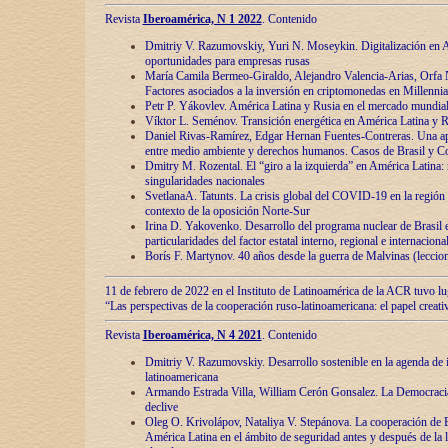
Revista
Iberoamérica, N 1 2022
. Contenido
Dmitriy V. Razumovskiy, Yuri N. Moseykin. Digitalización en A
oportunidades para empresas rusas
María Camila Bermeo-Giraldo, Alejandro Valencia-Arias, Orfa N
Factores asociados a la inversión en criptomonedas en Millennia
Petr P. Yákovlev. América Latina y Rusia en el mercado mundial
Víktor L. Seménov. Transición energética en América Latina y R
Daniel Rivas-Ramírez, Edgar Hernan Fuentes-Contreras. Una ap
entre medio ambiente y derechos humanos. Casos de Brasil y C
Dmitry M. Rozental. El “giro a la izquierda” en América Latina:
singularidades nacionales
SvetlanaA. Tatunts. La crisis global del COVID-19 en la región 
contexto de la oposición Norte-Sur
Irina D. Yakovenko. Desarrollo del programa nuclear de Brasil
particularidades del factor estatal interno, regional e internaciona
Borís F. Martynov. 40 años desde la guerra de Malvinas (leccion
11 de febrero de 2022 en el Instituto de Latinoamérica de la ACR tuvo l
“Las perspectivas de la cooperación ruso-latinoamericana: el papel creati
Revista
Iberoamérica, N 4 2021
. Contenido
Dmitriy V. Razumovskiy. Desarrollo sostenible en la agenda de 
latinoamericana
Armando Estrada Villa, William Cerón Gonsalez. La Democracia:
declive
Oleg O. Krivolápov, Nataliya V. Stepánova. La cooperación de 
América Latina en el ámbito de seguridad antes y después de la 