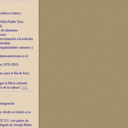
mérica Latina y
idia Patiño Toro.
ls
 de alimentos
usia
roximación a la relación
olombia
 regularidades comunes y
latinoamericana en el
 en 1970-2010:
l
es para el día de hoy)
ugar la Mesa redonda
vo de la cultura”
>>>
integración
 desde su triunfo a su
EE.UU. con países de
llegada de Joseph Biden