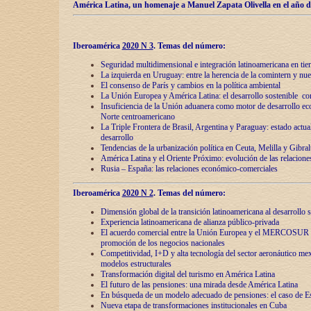
América Latina, un homenaje a Manuel Zapata Olivella en el año d
Iberoamérica
2020 N 3
.
Temas del número:
Seguridad multidimensional e integración latinoamericana en tie
La izquierda en Uruguay: entre la herencia de lа comintern y nue
El consenso de París y cambios en la política ambiental
La Unión Europea y América Latina: el desarrollo sostenible con
Insuficiencia de la Unión aduanera como motor de desarrollo ec
Norte centroamericano
La Triple Frontera de Brasil, Argentina y Paraguay: estado actual
desarrollo
Tendencias de la urbanización política en Ceuta, Melilla y Gibral
América Latina y el Oriente Próximo: evolución de las relacione
Rusia – España: las relaciones económico-comerciales
Iberoamérica
2020 N 2
.
Temas del número:
Dimensión global de la transición latinoamericana al desarrollo s
Experiencia latinoamericana de alianza público-privada
El acuerdo comercial entre la Unión Europea y el MERCOSUR
promoción de los negocios nacionales
Competitividad, I+D y alta tecnología del sector aeronáutico me
modelos estructurales
Transformación digital del turismo en América Latina
El futuro de las pensiones: una mirada desde América Latina
En búsqueda de un modelo adecuado de pensiones: el caso de E
Nueva etapa de transformaciones institucionales en Cuba