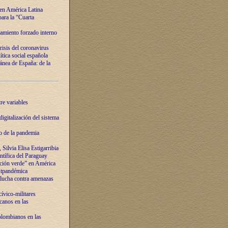
 en América Latina
ara la “Cuarta
amiento forzado interno
risis del coronavirus
ítica social española
nea de España: de la
re variables
igitalización del sistema
o de la pandemia
Silvia Elisa Estigarribia
entífica del Paraguay
ación verde” en América
ostpandémica
lucha contra amenazas
ívico-militares
anos en las
olombianos en las