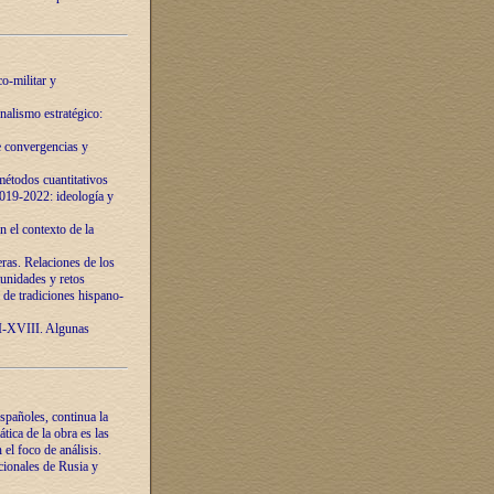
o-militar y
nalismo estratégico:
e convergencias y
étodos cuantitativos
019-2022: ideología y
 el contexto de la
ras. Relaciones de los
unidades y retos
 de tradiciones hispano-
VI-XVIII. Algunas
spañoles, continua la
tica de la obra es las
l foco de análisis.
cionales de Rusia y