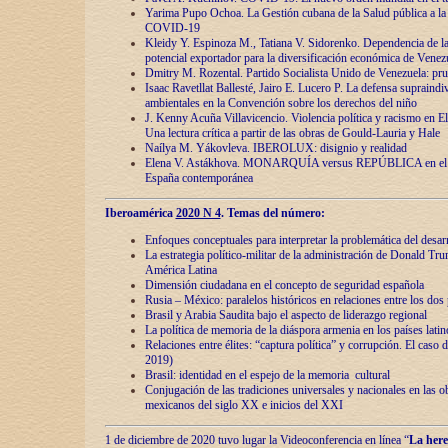
Yarima Pupo Ochoa. La Gestión cubana de la Salud pública a la 
COVID-19
Kleidy Y. Espinoza M., Tatiana V. Sidorenko. Dependencia de la 
potencial exportador para la diversificación económica de Venez
Dmitry M. Rozental. Partido Socialista Unido de Venezuela: prue
Isaac Ravetllat Ballesté, Jairo E. Lucero P. La defensa supraindi
ambientales en la Convención sobre los derechos del niño
J. Kenny Acuña Villavicencio. Violencia política y racismo en E
Una lectura crítica a partir de las obras de Gould-Lauria y Hale
Naílya M. Yákovleva. IBEROLUX: disignio y realidad
Elena V. Astákhova. MONARQUÍA versus REPÚBLICA en el dis
España contemporánea
Iberoamérica
2020 N 4
. Temas del número:
Enfoques conceptuales para interpretar la problemática del desarr
La estrategia político-militar de la administración de Donald Tr
América Latina
Dimensión ciudadana en el concepto de seguridad española
Rusia – México: paralelos históricos en relaciones entre los dos 
Brasil y Arabia Saudita bajo el aspecto de liderazgo regional
La política de memoria de la diáspora armenia en los países lati
Relaciones entre élites: “captura política” y corrupción. El caso
2019)
Brasil: identidad en el espejo de la memoria cultural
Conjugación de las tradiciones universales y nacionales en las ob
mexicanos del siglo XX e inicios del XXI
1 de diciembre de 2020 tuvo lugar la Videoconferencia en línea “
La here