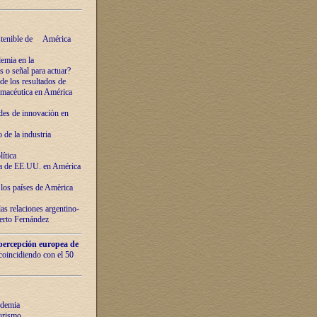
ostenible de América
emia en la
o señal para actuar?
de los resultados de
farmacéutica en América
des de innovaciόn en
de la industria
ítica
ca de EE.UU. en América
los países de Amèrica
as relaciones argentino-
berto Fernández
percepción europea de
 coincidiendo con el 50
ndemia
urismo