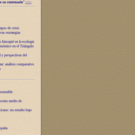
e su centenario
”
>>>
mpos de crisis
vas estrategias
 hincapié en la ecología
onómico en el Triángulo
 y perspectivas del
tar: análisis comparativo
s
ostenible
 como medio de
xicano: un estudio bajo
spaña