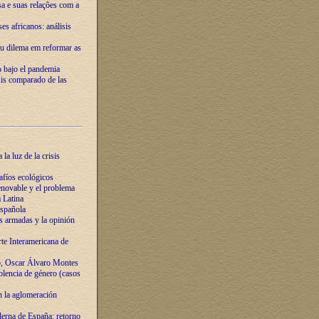
ssa e suas relações com a
es africanos: análisis
eu dilema em reformar as
o bajo el pandemia
sis comparado de las
la luz de la crisis
afíos ecológicos
novable y el problema
 Latina
española
s armadas y la opinión
te Interamericana de
o, Oscar Álvaro Montes
olencia de género (casos
n la aglomeración
erna de España: retorno