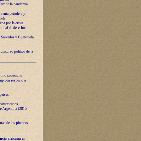
luz de la pandemia
renta petrolera y
uela
ba por la crisis
vidual de derechos
l Salvador y Guatemala.
curso político de la
ollo sostenible
ump con respecto a
países
noamericanos
 de Argentina (2015-
ras de los pintores
ncia africana en