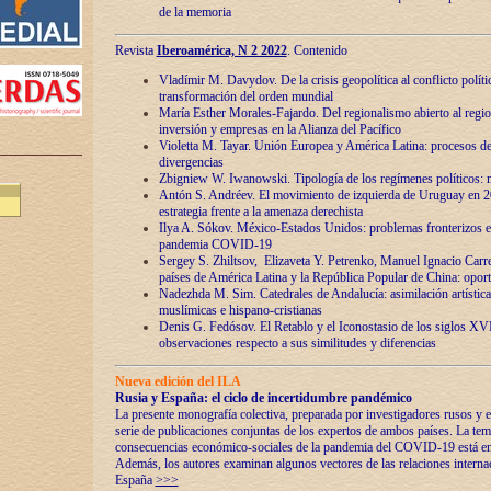
de la memoria
Revista
Iberoamérica, N 2 2022
. Contenido
Vladímir M. Davydov. De la crisis geopolítica al conflicto polític
transformación del orden mundial
María Esther Morales-Fajardo. Del regionalismo abierto al regio
inversión y empresas en la Alianza del Pacífico
Violetta M. Tayar. Unión Europea y América Latina: procesos d
divergencias
Zbigniew W. Iwanowski. Tipología de los regímenes políticos: m
Antón S. Andréev. El movimiento de izquierda de Uruguay en 2
estrategia frente a la amenaza derechista
Ilya A. Sókov. México-Estados Unidos: problemas fronterizos en
pandemia COVID-19
Sergey S. Zhiltsov, Elizaveta Y. Petrenko, Manuel Ignacio Carre
países de América Latina y la República Popular de China: oport
Nadezhda M. Sim. Catedrales de Andalucía: asimilación artística
muslímicas e hispano-cristianas
Denis G. Fedósov. El Retablo y el Iconostasio de los siglos X
observaciones respecto a sus similitudes y diferencias
Nueva edición del ILA
Rusia y España: el ciclo de incertidumbre pandémico
La presente monografía colectiva, preparada por investigadores rusos y e
serie de publicaciones conjuntas de los expertos de ambos países. La temá
consecuencias económico-sociales de la pandemia del COVID-19 está en e
Además, los autores examinan algunos vectores de las relaciones interna
España
>>>