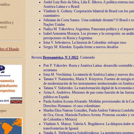
André Luiz Reis da Silva, Lilia E. Ilikova. A política externa ru
entífica
América Latina e o Brasil
Vladímir A. Goliney. Cooperación bilateral de Brasil con los país
cuantitativo
Johnatan da Costa Santos. Uma realidade distante? O Brasil e s
ientífica y
Nações Unidas
ruso)
Nailya M. Yákovleva. Argentina: Panorama político y el impact
Isabel Antonieta Morayta. Los jóvenes y la corrupción: un análi
percepciones en Rusia y Argentina
Irina V. Selivánova. La historia de Colombia: enfoque ruso
Sergey M. Khenkin. España frente a nuevos desafíos
obre el Mundo
Revista
Iberoamérica, N 3 2022
. Contenido
Petr P. Yákovlev. Rusia y América Latina: desarrollo sostenible a 
ucraniana
Irina M. Vershínina. La minería de América Latina y nuevos des
Tamara V. Naúmenko, María S. Kózyreva. Fuentes de energía re
de modernización de los instrumentos institucionales en América
Tatiana V. Sidorenko. La transformación digital de la economía 
Arina A. Andréeva. Misiones de paz como función de las fuerza
pública en España
Paola Andrea Acosta-Alvarado. Medidas provisionales de la Cor
Derechos Humanos: el caso colombiano
Martha Elisa Nateras González, Paula Andrea Valencia Londoñ
ropeo
de Oca, Oscar, Marisela Pacheco Arrieta. Protestas sociales y vi
de Colombia y México)
Vladímir A. Matsur, Valería A. Bogdánova. La diáspora árabe e
transfronteriza de Iguazú
Natalia A. Shéleshneva-Solodóvnikova. La arquitectura postmod