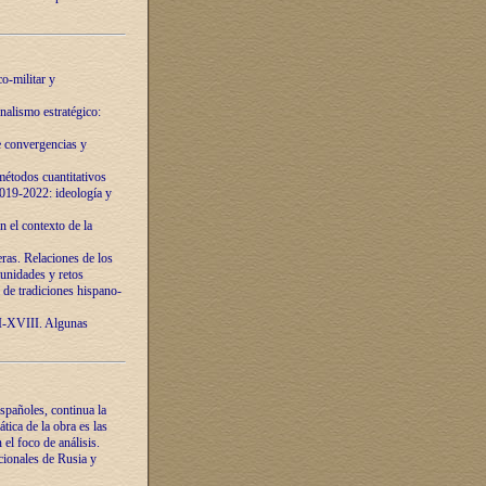
o-militar y
nalismo estratégico:
e convergencias y
étodos cuantitativos
019-2022: ideología y
 el contexto de la
ras. Relaciones de los
unidades y retos
 de tradiciones hispano-
VI-XVIII. Algunas
spañoles, continua la
tica de la obra es las
l foco de análisis.
cionales de Rusia y