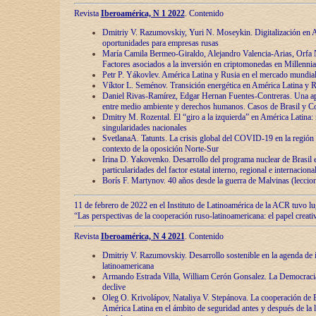
Revista
Iberoamérica, N 1 2022
. Contenido
Dmitriy V. Razumovskiy, Yuri N. Moseykin. Digitalización en A
oportunidades para empresas rusas
María Camila Bermeo-Giraldo, Alejandro Valencia-Arias, Orfa N
Factores asociados a la inversión en criptomonedas en Millennia
Petr P. Yákovlev. América Latina y Rusia en el mercado mundial
Víktor L. Seménov. Transición energética en América Latina y R
Daniel Rivas-Ramírez, Edgar Hernan Fuentes-Contreras. Una ap
entre medio ambiente y derechos humanos. Casos de Brasil y C
Dmitry M. Rozental. El “giro a la izquierda” en América Latina:
singularidades nacionales
SvetlanaA. Tatunts. La crisis global del COVID-19 en la región 
contexto de la oposición Norte-Sur
Irina D. Yakovenko. Desarrollo del programa nuclear de Brasil
particularidades del factor estatal interno, regional e internaciona
Borís F. Martynov. 40 años desde la guerra de Malvinas (leccion
11 de febrero de 2022 en el Instituto de Latinoamérica de la ACR tuvo l
“Las perspectivas de la cooperación ruso-latinoamericana: el papel creati
Revista
Iberoamérica, N 4 2021
. Contenido
Dmitriy V. Razumovskiy. Desarrollo sostenible en la agenda de 
latinoamericana
Armando Estrada Villa, William Cerón Gonsalez. La Democracia:
declive
Oleg O. Krivolápov, Nataliya V. Stepánova. La cooperación de 
América Latina en el ámbito de seguridad antes y después de la 