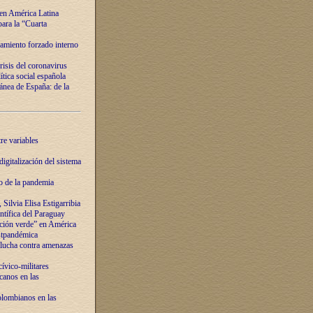
 en América Latina
ara la “Cuarta
amiento forzado interno
risis del coronavirus
ítica social española
nea de España: de la
re variables
igitalización del sistema
o de la pandemia
Silvia Elisa Estigarribia
entífica del Paraguay
ación verde” en América
ostpandémica
lucha contra amenazas
ívico-militares
anos en las
olombianos en las