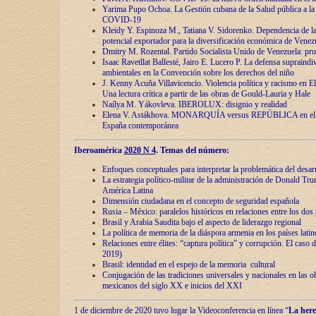
Yarima Pupo Ochoa. La Gestión cubana de la Salud pública a la 
COVID-19
Kleidy Y. Espinoza M., Tatiana V. Sidorenko. Dependencia de la 
potencial exportador para la diversificación económica de Venez
Dmitry M. Rozental. Partido Socialista Unido de Venezuela: prue
Isaac Ravetllat Ballesté, Jairo E. Lucero P. La defensa supraindi
ambientales en la Convención sobre los derechos del niño
J. Kenny Acuña Villavicencio. Violencia política y racismo en E
Una lectura crítica a partir de las obras de Gould-Lauria y Hale
Naílya M. Yákovleva. IBEROLUX: disignio y realidad
Elena V. Astákhova. MONARQUÍA versus REPÚBLICA en el dis
España contemporánea
Iberoamérica
2020 N 4
. Temas del número:
Enfoques conceptuales para interpretar la problemática del desarr
La estrategia político-militar de la administración de Donald Tr
América Latina
Dimensión ciudadana en el concepto de seguridad española
Rusia – México: paralelos históricos en relaciones entre los dos 
Brasil y Arabia Saudita bajo el aspecto de liderazgo regional
La política de memoria de la diáspora armenia en los países lati
Relaciones entre élites: “captura política” y corrupción. El caso
2019)
Brasil: identidad en el espejo de la memoria cultural
Conjugación de las tradiciones universales y nacionales en las ob
mexicanos del siglo XX e inicios del XXI
1 de diciembre de 2020 tuvo lugar la Videoconferencia en línea “
La here