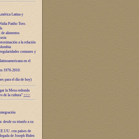
mérica Latina y
idia Patiño Toro.
ls
 de alimentos
usia
roximación a la relación
olombia
 regularidades comunes y
latinoamericana en el
 en 1970-2010:
l
es para el día de hoy)
ugar la Mesa redonda
vo de la cultura”
>>>
integración
 desde su triunfo a su
EE.UU. con países de
llegada de Joseph Biden