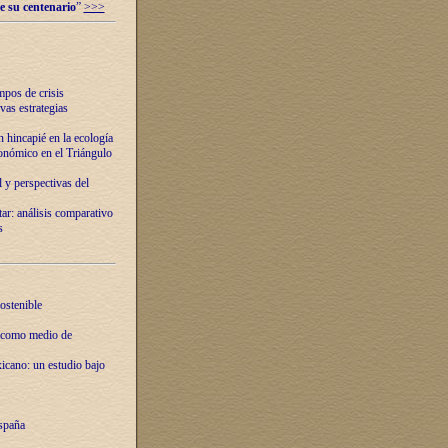
e su centenario
”
>>>
mpos de crisis
vas estrategias
 hincapié en la ecología
onómico en el Triángulo
 y perspectivas del
tar: análisis comparativo
s
ostenible
 como medio de
xicano: un estudio bajo
spaña