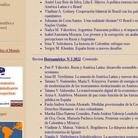
André Luiz Reis da Silva, Lilia E. Ilikova. A política externa ru
entífica
América Latina e o Brasil
Vladímir A. Goliney. Cooperación bilateral de Brasil con los país
cuantitativo
Johnatan da Costa Santos. Uma realidade distante? O Brasil e s
ientífica y
Nações Unidas
ruso)
Nailya M. Yákovleva. Argentina: Panorama político y el impact
Isabel Antonieta Morayta. Los jóvenes y la corrupción: un análi
percepciones en Rusia y Argentina
Irina V. Selivánova. La historia de Colombia: enfoque ruso
Sergey M. Khenkin. España frente a nuevos desafíos
obre el Mundo
Revista
Iberoamérica, N 3 2022
. Contenido
Petr P. Yákovlev. Rusia y América Latina: desarrollo sostenible a 
ucraniana
Irina M. Vershínina. La minería de América Latina y nuevos des
Tamara V. Naúmenko, María S. Kózyreva. Fuentes de energía re
de modernización de los instrumentos institucionales en América
Tatiana V. Sidorenko. La transformación digital de la economía 
Arina A. Andréeva. Misiones de paz como función de las fuerza
pública en España
Paola Andrea Acosta-Alvarado. Medidas provisionales de la Cor
Derechos Humanos: el caso colombiano
Martha Elisa Nateras González, Paula Andrea Valencia Londoñ
ropeo
de Oca, Oscar, Marisela Pacheco Arrieta. Protestas sociales y vi
de Colombia y México)
Vladímir A. Matsur, Valería A. Bogdánova. La diáspora árabe e
transfronteriza de Iguazú
Natalia A. Shéleshneva-Solodóvnikova. La arquitectura postmod