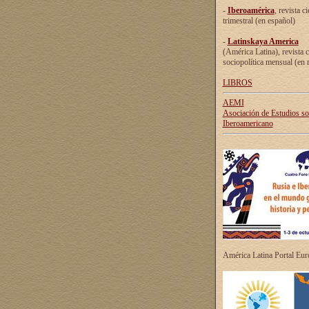
-
Iberoamérica
, revista ci
trimestral (en español)
-
Latinskaya America
(América Latina), revista c
sociopolítica mensual (en 
LIBROS
AEMI
Asociación de Estudios s
Iberoamericano
América Latina Portal Eu