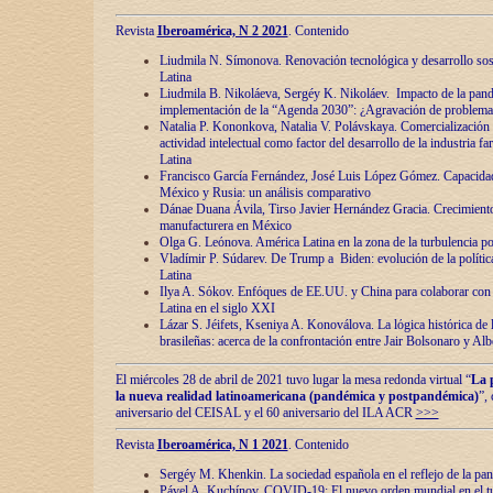
Revista
Iberoamérica, N 2 2021
. Contenido
Liudmila N. Símonova. Renovaciόn tecnolόgica y desarrollo s
Latina
Liudmila B. Nikoláeva, Sergéy K. Nikoláev. Impacto de la pand
implementaciόn de la “Agenda 2030”: ¿Agravaciόn de problemas 
Natalia P. Kononkova, Natalia V. Polávskaya. Comercializaciόn 
actividad intelectual como factor del desarrollo de la industria 
Latina
Francisco García Fernández, José Luis López Gómez. Capacida
México y Rusia: un análisis comparativo
Dánae Duana Ávila, Tirso Javier Hernández Gracia. Crecimiento 
manufacturera en México
Olga G. Leόnova. América Latina en la zona de la turbulencia pol
Vladímir P. Súdarev. De Trump a Biden: evoluciόn de la políti
Latina
Ilya A. Sόkov. Enfόques de EE.UU. y China para colaborar con 
Latina en el siglo XXI
Lázar S. Jéifets, Kseniya A. Konoválova. La lόgica histόrica de l
brasileñas: acerca de la confrontaciόn entre Jair Bolsonaro y Al
El miércoles 28 de abril de 2021 tuvo lugar la mesa redonda virtual “
La 
la nueva realidad latinoamericana (pandémica y postpandémica)
”,
aniversario del CEISAL y el 60 aniversario del ILA ACR
>>>
Revista
Iberoamérica, N 1 2021
. Contenido
Sergéy M. Khenkin. La sociedad española en el reflejo de la pa
Pável A. Kuchínov. COVID-19: El nuevo orden mundial en el t