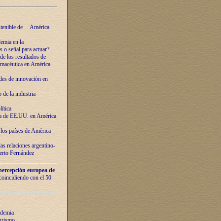
ostenible de América
emia en la
o señal para actuar?
de los resultados de
farmacéutica en América
des de innovaciόn en
de la industria
ítica
ca de EE.UU. en América
los países de Amèrica
as relaciones argentino-
berto Fernández
percepción europea de
 coincidiendo con el 50
ndemia
urismo