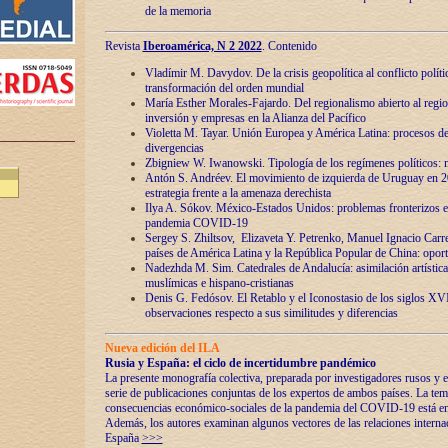
de la memoria
Revista
Iberoamérica, N 2 2022
. Contenido
Vladímir M. Davydov. De la crisis geopolítica al conflicto polític
transformación del orden mundial
María Esther Morales-Fajardo. Del regionalismo abierto al regio
inversión y empresas en la Alianza del Pacífico
Violetta M. Tayar. Unión Europea y América Latina: procesos d
divergencias
Zbigniew W. Iwanowski. Tipología de los regímenes políticos: m
Antón S. Andréev. El movimiento de izquierda de Uruguay en 2
estrategia frente a la amenaza derechista
Ilya A. Sókov. México-Estados Unidos: problemas fronterizos en
pandemia COVID-19
Sergey S. Zhiltsov, Elizaveta Y. Petrenko, Manuel Ignacio Carre
países de América Latina y la República Popular de China: oport
Nadezhda M. Sim. Catedrales de Andalucía: asimilación artística
muslímicas e hispano-cristianas
Denis G. Fedósov. El Retablo y el Iconostasio de los siglos X
observaciones respecto a sus similitudes y diferencias
Nueva edición del ILA
Rusia y España: el ciclo de incertidumbre pandémico
La presente monografía colectiva, preparada por investigadores rusos y e
serie de publicaciones conjuntas de los expertos de ambos países. La temá
consecuencias económico-sociales de la pandemia del COVID-19 está en e
Además, los autores examinan algunos vectores de las relaciones interna
España
>>>