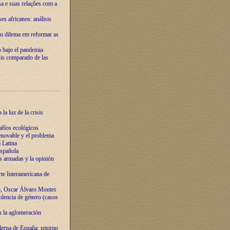
ssa e suas relações com a
es africanos: análisis
eu dilema em reformar as
o bajo el pandemia
sis comparado de las
la luz de la crisis
afíos ecológicos
novable y el problema
 Latina
española
s armadas y la opinión
te Interamericana de
o, Oscar Álvaro Montes
olencia de género (casos
n la aglomeración
erna de España: retorno