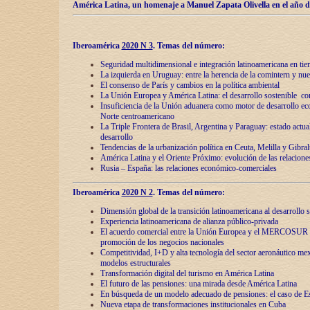
América Latina, un homenaje a Manuel Zapata Olivella en el año d
Iberoamérica
2020 N 3
.
Temas del número:
Seguridad multidimensional e integración latinoamericana en tie
La izquierda en Uruguay: entre la herencia de lа comintern y nue
El consenso de París y cambios en la política ambiental
La Unión Europea y América Latina: el desarrollo sostenible con
Insuficiencia de la Unión aduanera como motor de desarrollo ec
Norte centroamericano
La Triple Frontera de Brasil, Argentina y Paraguay: estado actual
desarrollo
Tendencias de la urbanización política en Ceuta, Melilla y Gibral
América Latina y el Oriente Próximo: evolución de las relacione
Rusia – España: las relaciones económico-comerciales
Iberoamérica
2020 N 2
.
Temas del número:
Dimensión global de la transición latinoamericana al desarrollo s
Experiencia latinoamericana de alianza público-privada
El acuerdo comercial entre la Unión Europea y el MERCOSUR
promoción de los negocios nacionales
Competitividad, I+D y alta tecnología del sector aeronáutico me
modelos estructurales
Transformación digital del turismo en América Latina
El futuro de las pensiones: una mirada desde América Latina
En búsqueda de un modelo adecuado de pensiones: el caso de E
Nueva etapa de transformaciones institucionales en Cuba