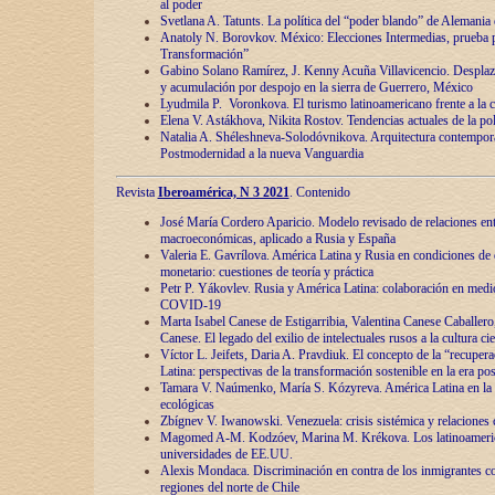
al poder
Svetlana A. Tatunts. La política del “poder blando” de Alemania
Anatoly N. Borovkov. México: Elecciones Intermedias, prueba p
Transformación”
Gabino Solano Ramírez, J. Kenny Acuña Villavicencio. Desplaz
y acumulación por despojo en la sierra de Guerrero, México
Lyudmila P. Voronkova. El turismo latinoamericano frente a la c
Elena V. Astákhova, Nikita Rostov. Tendencias actuales de la pol
Natalia A. Shéleshneva-Solodóvnikova. Arquitectura contemporá
Postmodernidad a la nueva Vanguardia
Revista
Iberoamérica, N 3 2021
. Contenido
José María Cordero Aparicio. Modelo revisado de relaciones ent
macroeconómicas, aplicado a Rusia y España
Valeria E. Gavrílova. América Latina y Rusia en condiciones de d
monetario: cuestiones de teoría y práctica
Petr P. Yákovlev. Rusia y América Latina: colaboración en medi
COVID-19
Marta Isabel Canese de Estigarribia, Valentina Canese Caballero, 
Canese. El legado del exilio de intelectuales rusos a la cultura ci
Víctor L. Jeifets, Daria A. Pravdiuk. El concepto de la “recuper
Latina: perspectivas de la transformación sostenible en la era p
Tamara V. Naúmenko, María S. Kózyreva. América Latina en la 
ecológicas
Zbígnev V. Iwanowski. Venezuela: crisis sistémica y relaciones c
Magomed A-M. Kodzóev, Marina M. Krékova. Los latinoameric
universidades de EE.UU.
Alexis Mondaca. Discriminación en contra de los inmigrantes c
regiones del norte de Chile