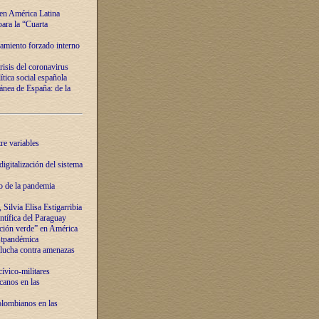
 en América Latina
ara la “Cuarta
amiento forzado interno
risis del coronavirus
ítica social española
nea de España: de la
re variables
igitalización del sistema
o de la pandemia
Silvia Elisa Estigarribia
entífica del Paraguay
ación verde” en América
ostpandémica
lucha contra amenazas
ívico-militares
anos en las
olombianos en las