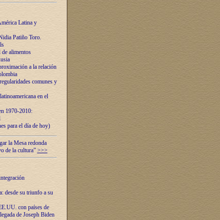
mérica Latina y
idia Patiño Toro.
ls
 de alimentos
usia
roximación a la relación
olombia
 regularidades comunes y
latinoamericana en el
 en 1970-2010:
l
es para el día de hoy)
ugar la Mesa redonda
vo de la cultura”
>>>
integración
 desde su triunfo a su
EE.UU. con países de
llegada de Joseph Biden