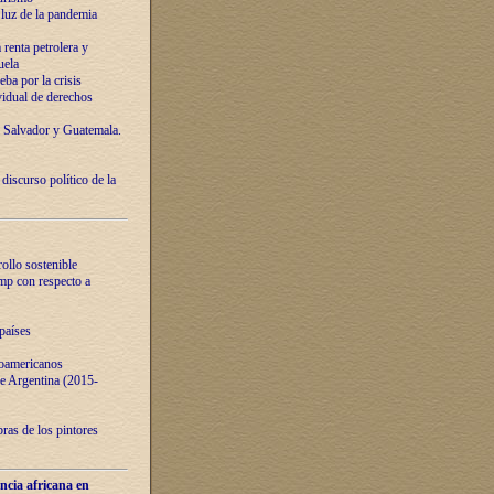
luz de la pandemia
renta petrolera y
uela
ba por la crisis
vidual de derechos
l Salvador y Guatemala.
curso político de la
ollo sostenible
ump con respecto a
países
noamericanos
 de Argentina (2015-
ras de los pintores
ncia africana en