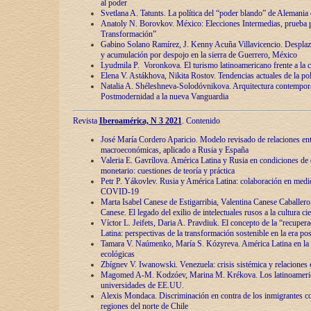
al poder
Svetlana A. Tatunts. La política del “poder blando” de Alemania
Anatoly N. Borovkov. México: Elecciones Intermedias, prueba p
Transformación”
Gabino Solano Ramírez, J. Kenny Acuña Villavicencio. Desplaz
y acumulación por despojo en la sierra de Guerrero, México
Lyudmila P. Voronkova. El turismo latinoamericano frente a la c
Elena V. Astákhova, Nikita Rostov. Tendencias actuales de la pol
Natalia A. Shéleshneva-Solodóvnikova. Arquitectura contemporá
Postmodernidad a la nueva Vanguardia
Revista
Iberoamérica, N 3 2021
. Contenido
José María Cordero Aparicio. Modelo revisado de relaciones ent
macroeconómicas, aplicado a Rusia y España
Valeria E. Gavrílova. América Latina y Rusia en condiciones de d
monetario: cuestiones de teoría y práctica
Petr P. Yákovlev. Rusia y América Latina: colaboración en medi
COVID-19
Marta Isabel Canese de Estigarribia, Valentina Canese Caballero, 
Canese. El legado del exilio de intelectuales rusos a la cultura ci
Víctor L. Jeifets, Daria A. Pravdiuk. El concepto de la “recuper
Latina: perspectivas de la transformación sostenible en la era p
Tamara V. Naúmenko, María S. Kózyreva. América Latina en la 
ecológicas
Zbígnev V. Iwanowski. Venezuela: crisis sistémica y relaciones c
Magomed A-M. Kodzóev, Marina M. Krékova. Los latinoameric
universidades de EE.UU.
Alexis Mondaca. Discriminación en contra de los inmigrantes c
regiones del norte de Chile