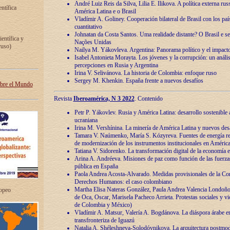
André Luiz Reis da Silva, Lilia E. Ilikova. A política externa ru
entífica
América Latina e o Brasil
Vladímir A. Goliney. Cooperación bilateral de Brasil con los país
cuantitativo
Johnatan da Costa Santos. Uma realidade distante? O Brasil e s
ientífica y
Nações Unidas
ruso)
Nailya M. Yákovleva. Argentina: Panorama político y el impact
Isabel Antonieta Morayta. Los jóvenes y la corrupción: un análi
percepciones en Rusia y Argentina
Irina V. Selivánova. La historia de Colombia: enfoque ruso
Sergey M. Khenkin. España frente a nuevos desafíos
obre el Mundo
Revista
Iberoamérica, N 3 2022
. Contenido
Petr P. Yákovlev. Rusia y América Latina: desarrollo sostenible a 
ucraniana
Irina M. Vershínina. La minería de América Latina y nuevos des
Tamara V. Naúmenko, María S. Kózyreva. Fuentes de energía re
de modernización de los instrumentos institucionales en América
Tatiana V. Sidorenko. La transformación digital de la economía 
Arina A. Andréeva. Misiones de paz como función de las fuerza
pública en España
Paola Andrea Acosta-Alvarado. Medidas provisionales de la Cor
Derechos Humanos: el caso colombiano
Martha Elisa Nateras González, Paula Andrea Valencia Londoñ
ropeo
de Oca, Oscar, Marisela Pacheco Arrieta. Protestas sociales y vi
de Colombia y México)
Vladímir A. Matsur, Valería A. Bogdánova. La diáspora árabe e
transfronteriza de Iguazú
Natalia A. Shéleshneva-Solodóvnikova. La arquitectura postmod