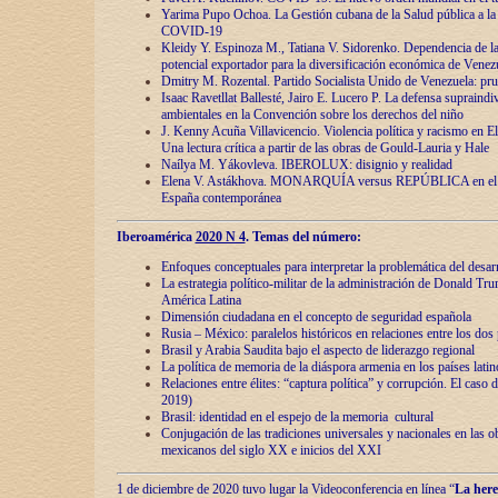
Yarima Pupo Ochoa. La Gestión cubana de la Salud pública a la 
COVID-19
Kleidy Y. Espinoza M., Tatiana V. Sidorenko. Dependencia de la 
potencial exportador para la diversificación económica de Venez
Dmitry M. Rozental. Partido Socialista Unido de Venezuela: prue
Isaac Ravetllat Ballesté, Jairo E. Lucero P. La defensa supraindi
ambientales en la Convención sobre los derechos del niño
J. Kenny Acuña Villavicencio. Violencia política y racismo en E
Una lectura crítica a partir de las obras de Gould-Lauria y Hale
Naílya M. Yákovleva. IBEROLUX: disignio y realidad
Elena V. Astákhova. MONARQUÍA versus REPÚBLICA en el dis
España contemporánea
Iberoamérica
2020 N 4
. Temas del número:
Enfoques conceptuales para interpretar la problemática del desarr
La estrategia político-militar de la administración de Donald Tr
América Latina
Dimensión ciudadana en el concepto de seguridad española
Rusia – México: paralelos históricos en relaciones entre los dos 
Brasil y Arabia Saudita bajo el aspecto de liderazgo regional
La política de memoria de la diáspora armenia en los países lati
Relaciones entre élites: “captura política” y corrupción. El caso
2019)
Brasil: identidad en el espejo de la memoria cultural
Conjugación de las tradiciones universales y nacionales en las ob
mexicanos del siglo XX e inicios del XXI
1 de diciembre de 2020 tuvo lugar la Videoconferencia en línea “
La here