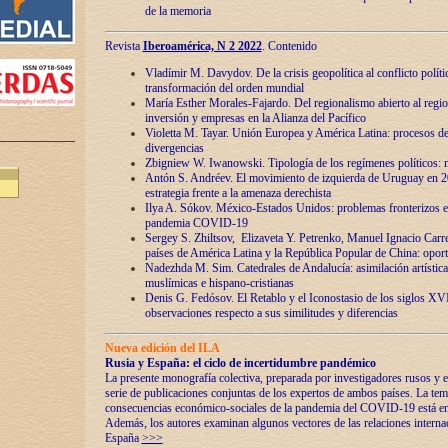
de la memoria
Revista
Iberoamérica, N 2 2022
. Contenido
Vladímir M. Davydov. De la crisis geopolítica al conflicto polític
transformación del orden mundial
María Esther Morales-Fajardo. Del regionalismo abierto al regio
inversión y empresas en la Alianza del Pacífico
Violetta M. Tayar. Unión Europea y América Latina: procesos d
divergencias
Zbigniew W. Iwanowski. Tipología de los regímenes políticos: m
Antón S. Andréev. El movimiento de izquierda de Uruguay en 2
estrategia frente a la amenaza derechista
Ilya A. Sókov. México-Estados Unidos: problemas fronterizos en
pandemia COVID-19
Sergey S. Zhiltsov, Elizaveta Y. Petrenko, Manuel Ignacio Carre
países de América Latina y la República Popular de China: oport
Nadezhda M. Sim. Catedrales de Andalucía: asimilación artística
muslímicas e hispano-cristianas
Denis G. Fedósov. El Retablo y el Iconostasio de los siglos X
observaciones respecto a sus similitudes y diferencias
Nueva edición del ILA
Rusia y España: el ciclo de incertidumbre pandémico
La presente monografía colectiva, preparada por investigadores rusos y e
serie de publicaciones conjuntas de los expertos de ambos países. La temá
consecuencias económico-sociales de la pandemia del COVID-19 está en e
Además, los autores examinan algunos vectores de las relaciones interna
España
>>>