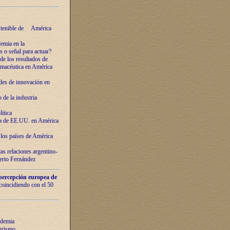
ostenible de América
emia en la
o señal para actuar?
de los resultados de
farmacéutica en América
des de innovaciόn en
de la industria
ítica
ca de EE.UU. en América
los países de Amèrica
as relaciones argentino-
berto Fernández
percepción europea de
 coincidiendo con el 50
ndemia
urismo