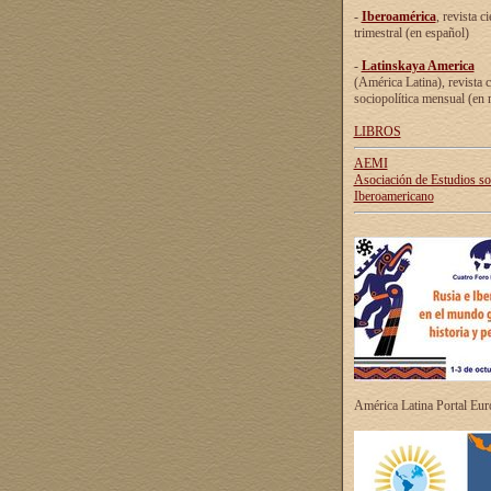
-
Iberoamérica
, revista ci
trimestral (en español)
-
Latinskaya America
(América Latina), revista c
sociopolítica mensual (en 
LIBROS
AEMI
Asociación de Estudios s
Iberoamericano
América Latina Portal Eu