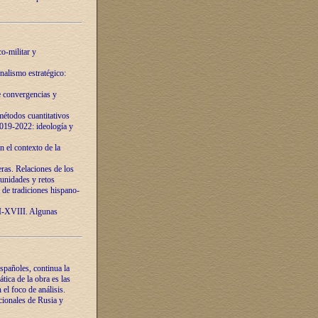
o-militar y
nalismo estratégico:
e convergencias y
étodos cuantitativos
019-2022: ideología y
 el contexto de la
ras. Relaciones de los
unidades y retos
 de tradiciones hispano-
VI-XVIII. Algunas
spañoles, continua la
tica de la obra es las
l foco de análisis.
cionales de Rusia y