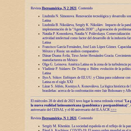
Revista
Iberoamérica, N 2 2021
. Contenido
Liudmila N. Símonova. Renovaciόn tecnolόgica y desarrollo s
Latina
Liudmila B. Nikoláeva, Sergéy K. Nikoláev. Impacto de la pand
implementaciόn de la “Agenda 2030”: ¿Agravaciόn de problemas 
Natalia P. Kononkova, Natalia V. Polávskaya. Comercializaciόn 
actividad intelectual como factor del desarrollo de la industria 
Latina
Francisco García Fernández, José Luis López Gómez. Capacida
México y Rusia: un análisis comparativo
Dánae Duana Ávila, Tirso Javier Hernández Gracia. Crecimiento 
manufacturera en México
Olga G. Leόnova. América Latina en la zona de la turbulencia pol
Vladímir P. Súdarev. De Trump a Biden: evoluciόn de la políti
Latina
Ilya A. Sόkov. Enfόques de EE.UU. y China para colaborar con 
Latina en el siglo XXI
Lázar S. Jéifets, Kseniya A. Konoválova. La lόgica histόrica de l
brasileñas: acerca de la confrontaciόn entre Jair Bolsonaro y Al
El miércoles 28 de abril de 2021 tuvo lugar la mesa redonda virtual “
La 
la nueva realidad latinoamericana (pandémica y postpandémica)
”,
aniversario del CEISAL y el 60 aniversario del ILA ACR
>>>
Revista
Iberoamérica, N 1 2021
. Contenido
Sergéy M. Khenkin. La sociedad española en el reflejo de la pa
Pável A. Kuchínov. COVID-19: El nuevo orden mundial en el t