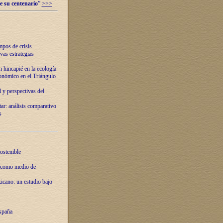
e su centenario
”
>>>
mpos de crisis
vas estrategias
 hincapié en la ecología
onómico en el Triángulo
 y perspectivas del
tar: análisis comparativo
s
ostenible
 como medio de
xicano: un estudio bajo
spaña