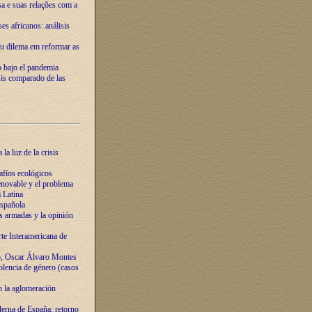
ssa e suas relações com a
es africanos: análisis
eu dilema em reformar as
o bajo el pandemia
sis comparado de las
la luz de la crisis
afíos ecológicos
novable y el problema
 Latina
española
s armadas y la opinión
te Interamericana de
o, Oscar Álvaro Montes
olencia de género (casos
n la aglomeración
erna de España: retorno