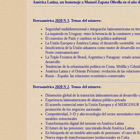
América Latina, un homenaje a Manuel Zapata Olivella en el año d
Iberoamérica
2020 N 3
.
Temas del número:
Seguridad multidimensional e integración latinoamericana en tie
La izquierda en Uruguay: entre la herencia de lа comintern y nue
El consenso de París y cambios en la política ambiental
La Unión Europea y América Latina: el desarrollo sostenible con
Insuficiencia de la Unión aduanera como motor de desarrollo ec
Norte centroamericano
La Triple Frontera de Brasil, Argentina y Paraguay: estado actual
desarrollo
Tendencias de la urbanización política en Ceuta, Melilla y Gibral
América Latina y el Oriente Próximo: evolución de las relacione
Rusia – España: las relaciones económico-comerciales
Iberoamérica
2020 N 2
.
Temas del número:
Dimensión global de la transición latinoamericana al desarrollo s
Experiencia latinoamericana de alianza público-privada
El acuerdo comercial entre la Unión Europea y el MERCOSUR
promoción de los negocios nacionales
Competitividad, I+D y alta tecnología del sector aeronáutico me
modelos estructurales
Transformación digital del turismo en América Latina
El futuro de las pensiones: una mirada desde América Latina
En búsqueda de un modelo adecuado de pensiones: el caso de E
Nueva etapa de transformaciones institucionales en Cuba