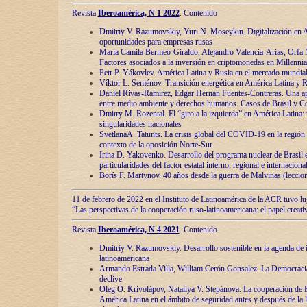
Revista
Iberoamérica, N 1 2022
. Contenido
Dmitriy V. Razumovskiy, Yuri N. Moseykin. Digitalización en A
oportunidades para empresas rusas
María Camila Bermeo-Giraldo, Alejandro Valencia-Arias, Orfa N
Factores asociados a la inversión en criptomonedas en Millennia
Petr P. Yákovlev. América Latina y Rusia en el mercado mundial
Víktor L. Seménov. Transición energética en América Latina y R
Daniel Rivas-Ramírez, Edgar Hernan Fuentes-Contreras. Una ap
entre medio ambiente y derechos humanos. Casos de Brasil y C
Dmitry M. Rozental. El “giro a la izquierda” en América Latina:
singularidades nacionales
SvetlanaA. Tatunts. La crisis global del COVID-19 en la región 
contexto de la oposición Norte-Sur
Irina D. Yakovenko. Desarrollo del programa nuclear de Brasil
particularidades del factor estatal interno, regional e internaciona
Borís F. Martynov. 40 años desde la guerra de Malvinas (leccion
11 de febrero de 2022 en el Instituto de Latinoamérica de la ACR tuvo l
“Las perspectivas de la cooperación ruso-latinoamericana: el papel creati
Revista
Iberoamérica, N 4 2021
. Contenido
Dmitriy V. Razumovskiy. Desarrollo sostenible en la agenda de 
latinoamericana
Armando Estrada Villa, William Cerón Gonsalez. La Democracia:
declive
Oleg O. Krivolápov, Nataliya V. Stepánova. La cooperación de 
América Latina en el ámbito de seguridad antes y después de la 