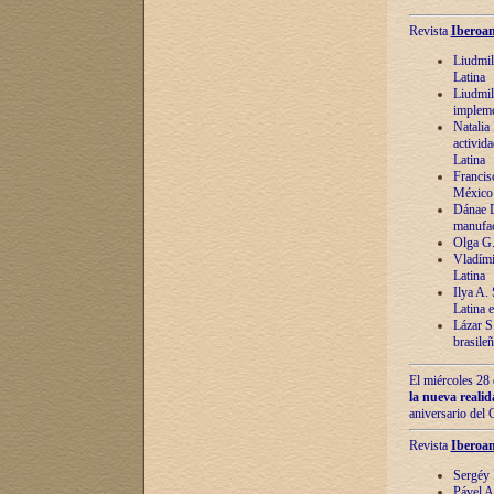
Revista
Iberoam
Liudmil
Latina
Liudmil
impleme
Natalia
activida
Latina
Francis
México 
Dánae D
manufac
Olga G.
Vladími
Latina
Ilya A.
Latina 
Lázar S.
brasile
El miércoles 28 
la nueva reali
aniversario del
Revista
Iberoam
Sergéy 
Pável A