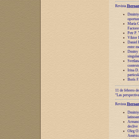
Revista
Iberoam
Dmitriy
oportun
María C
Factore
Petr P.
Víktor 
Daniel 
entre m
Dmitry 
singula
Svetlan
context
Irina D
particul
Borís F
11 de febrero de
“Las perspectiva
Revista
Iberoam
Dmitriy
latinoa
Armando
declive
Oleg O.
América