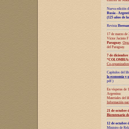
exterior de Madr
Nueva edición d
Rusia - Argent
(125 años de la
Revista
Iberoa
17 de marzo de 2
Víctor Jacinto 
Paraguay
.
Orga
del Paraguay.
7 de diciembre
“COLOMBIA:
Co-organizador
Capítulos del l
la economía y p
pdf )
En vísperas de 1
Argentina:
Materiales del li
Información para
21 de octubre 
Bicentenario d
12 de octubre 
Ministro de Rel