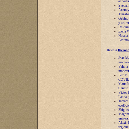
al pode
Svetlan
Anatoly
Transfo
Gabino 
y acumu
Lyudmil
Elena V.
Natalia
Postmod
Revista
Iberoam
José Ma
macroec
Valeria
monetari
Petr P.
COVID
Marta Is
Canese. 
Víctor 
Latina:
Tamara 
ecológi
Zbígnev
Magomed
univers
Alexis 
regiones