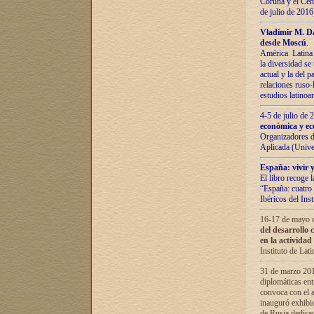
Coruña y el Cent
de julio de 201
Vladímir М. Da
desde Moscú
.
América Latina 
la diversidad se 
actual у lа del p
relaciones ruso-
estudios latino
4-5 de julio de
económica y ec
Organizadores d
Aplicada (Univ
España: vivir y
El libro recoge 
“España: cuatro 
Ibéricos del In
16-17 de mayo d
del desarrollo 
en la actividad
Instituto de La
31 de marzo 2016
diplomáticas en
convoca con el a
inauguró exhibi
de Rusia dedica