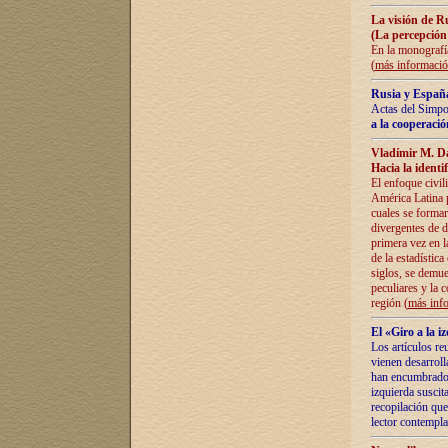
La visión de R
(La percepción
En la monografía
(
más informaci
Rusia y España
Actas del Simpo
a la cooperació
Vladímir M. D
Hacia la identi
El enfoque civil
América Latina pa
cuales se formar
divergentes de d
primera vez en l
de la estadística
siglos, se demue
peculiares y la 
región (
más inf
El «Giro a la 
Los artículos re
vienen desarroll
han encumbrado e
izquierda suscita
recopilación que
lector contempla