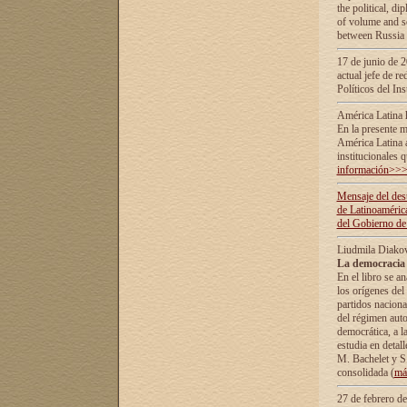
the political, d
of volume and sc
between Russia 
17 de junio de 2
actual jefe de r
Políticos del In
América Latina 
En la presente m
América Latina 
institucionales 
información>>
Mensaje del dest
de Latinoaméric
del Gobierno de
Liudmila Diako
La democracia 
En el libro se a
los orígenes del 
partidos naciona
del régimen auto
democrática, а l
estudia en detall
М. Bachelet у S.
consolidada (
má
27 de febrero d