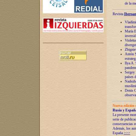
de la m
Revista
Iberoam
Vladímir
transfo
María E
inversi
Violett
diverge
Zbignie
Antón S
estrateg
Ilya A.
pandem
Sergey 
países 
Nadezhd
muslími
Denis G
observac
Nueva edición 
Rusia y España
La presente mono
serie de publica
consecuencias e
Además, los auto
España
>>>