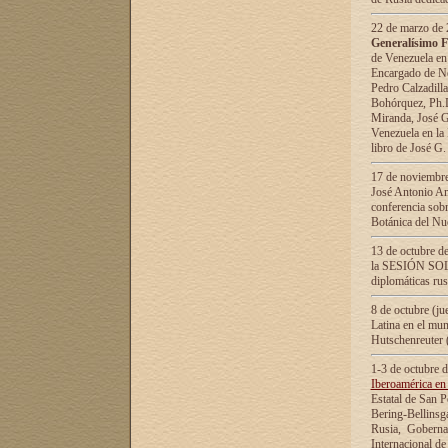
22 de marzo de 2
Generalísimo F
de Venezuela en
Encargado de Neg
Pedro Calzadilla
Bohórquez, Ph.D.
Miranda, José G
Venezuela en la 
libro de José G
17 de noviembre
José Antonio Am
conferencia sobr
Botánica del Nu
13 de octubre de
la SESIÓN SOLEM
diplomáticas rus
8 de octubre (j
Latina en el mun
Hutschenreuter 
1-3 de octubre 
Iberoamérica en 
Estatal de San P
Bering-Bellinsg
Rusia, Gobernac
Internacional de