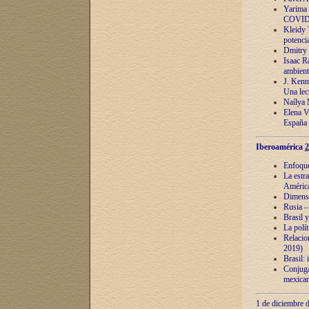
Yarima 
COVID
Kleidy 
potenci
Dmitry 
Isaac Ra
ambient
J. Kenn
Una lect
Naílya 
Elena 
España
Iberoamérica
2
Enfoques
La estr
América
Dimensi
Rusia – 
Brasil y
La polí
Relacion
2019)
Brasil: 
Conjugac
mexican
1 de diciembre d