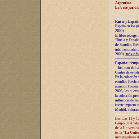
Argentina
:
La base jurídic
Rusia y España
España en los pr
2009).
El libro recoge 
“Rusia y España 
de Estudios Ibér
internacionales 
2009) (
más inf
España: tiempo
– Instituto de L
Centro de estud
En la colección 
estudios Ibérico
atención fueron:
2008, los nuevos
la colección pre
influencia de fac
fuerte impacto en
Madrid, valoran 
Los días 11 y 12
Grupo de Anális
de la Universida
tema
“La Unión
investigadores d