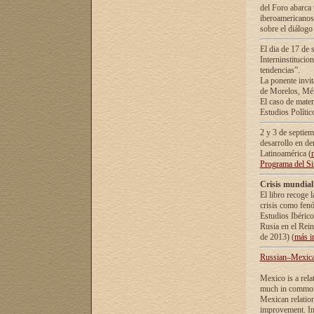
del Foro abarca 
iberoamericanos 
sobre el diálogo 
El dia de 17 de 
Interninstitucio
tendencias”.
La ponente inv
de Morelos, Méx
El caso de mate
Estudios Polític
2 y 3 de septie
desarrollo en de
Latinoamérica (
Programa del S
Crisis mundial
El libro recoge 
crisis como fen
Estudios Ibérico
Rusia en el Rei
de 2013) (
más i
Russian–Mexican
Mexico is a rela
much in common i
Mexican relation
improvement. In 