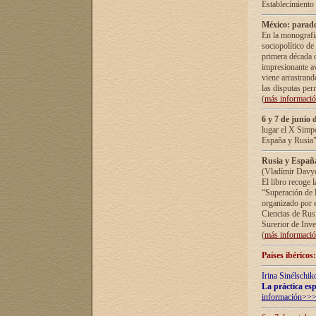
Establecimiento
México: parado
En la monografía
sociopolítico de
primera década d
impresionante a
viene arrastrand
las disputas pe
(
más informaci
6 y 7 de junio 
lugar el X Simp
España y Rusia"
Rusia y España 
(Vladímir Davyd
El libro recoge 
“Superación de l
organizado por e
Ciencias de Rus
Surerior de Inve
(
más informaci
Países ibéricos
Irina Sinélschik
La práctica esp
información>>