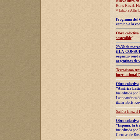
Nuevo libro en
Boris Koval.
He
// Editora Alfa-
Programa del 
camino a la coo
Obra colectiva
sostenible
"
29-30 de ma
(ILA-CONSULT
organizó ronda
argentinas de v
Terrorismo tra
internaciona
l 
Obra colectiva
”América Latin
fue editada por 
Latinoamérica de
titular Boris Ko
Salió a la luz el
Obra colectiva
“España: la tra
fue editada por 
Ciencias de Rus