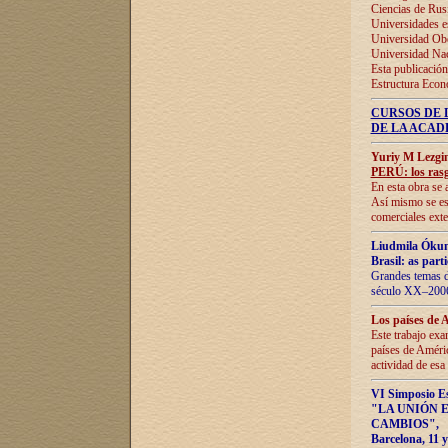
Ciencias de Rus
Universidades e
Universidad Obe
Universidad Na
Esta publicación
Estructura Econ
CURSOS DE 
DE LA ACAD
Yuriy M Lezgi
PERÚ: los rasg
En esta obra se 
Así mismo se est
comerciales exte
Liudmila Ókun
Brasil: as part
Grandes temas da
século XX–2006
Los países de 
Este trabajo exa
países de Améric
actividad de esa
VI Simposio E
"LA UNIÓN 
CAMBIOS"
,
Barcelona, 11 y