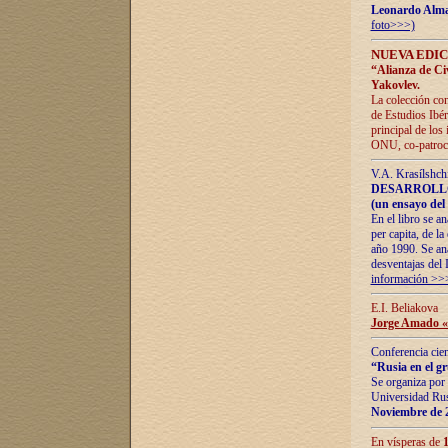
Leonardo Alm
foto>>>)
NUEVA EDIC
“Alianza de Civi
Yakovlev.
La colección con
de Estudios Ibér
principal de los
ONU, co-patroci
V.A. Krasílshch
DESARROLLO
(un ensayo del 
En el libro se a
per capita, de l
año 1990. Se ana
desventajas del 
información >>
E.I. Beliakova
Jorge Amado «r
Conferencia cien
“Rusia en el g
Se organiza por 
Universidad Rus
Noviembre de 
En vísperas de
1