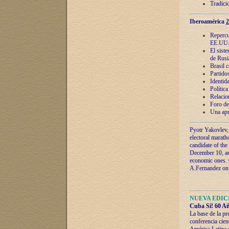
Tradici
Iberoamérica
2
Repercu
EE.UU
El sist
de Rusi
Brasil 
Partidos
Identida
Polític
Relacio
Foro de
Una apr
Pyotr Yakovlev,
electoral marath
candidate of the
December 10, and
economic ones. C
A.Fernandez on t
NUEVA EDICI
Cuba Sí! 60 Añ
La base de la pr
conferencia cien