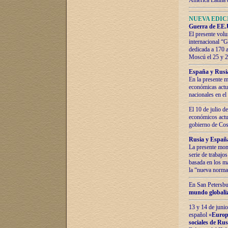
América Latina 
NUEVA EDICI
Guerra de EE.U
El presente volu
internacional “
dedicada a 170 
Moscú el 25 y 
España y Rusia:
En la presente m
económicas actua
nacionales en el
El 10 de julio d
económicos actua
gobierno de Cost
Rusia y España
La presente mono
serie de trabajo
basada en los ma
la “nueva norma
En San Petersbur
mundo globaliza
13 y 14 de junio
español «
Europa
sociales de Ru