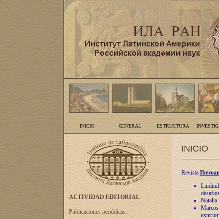
INICIO
GENERAL
ESTRUCTURA
INVESTI
INICIO
Revista
Iberoam
Liudmil
desafíos
ACTIVIDAD EDITORIAL
Natalia
Marcos A
Publicaciones periódicas:
exterio