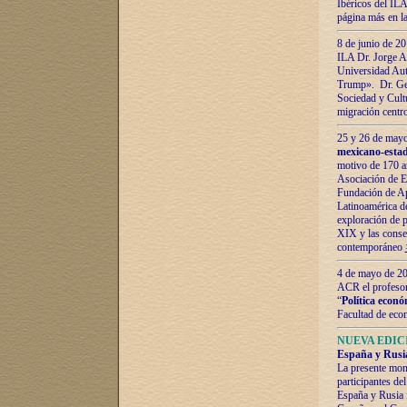
Ibéricos del ILA
página más en la
8 de junio de 20
ILA Dr. Jorge Al
Universidad Aut
Trump». Dr. Ger
Sociedad y Cultu
migración centr
25 y 26 de mayo 
mexicano-estad
motivo de 170 a
Asociación de E
Fundación de Ap
Latinoamérica d
exploración de p
XIX y las consec
contemporáneo
4 de mayo de 201
ACR el profeso
“
Política econó
Facultad de eco
NUEVA EDICI
España y Rusia 
La presente mono
participantes d
España y Rusia f