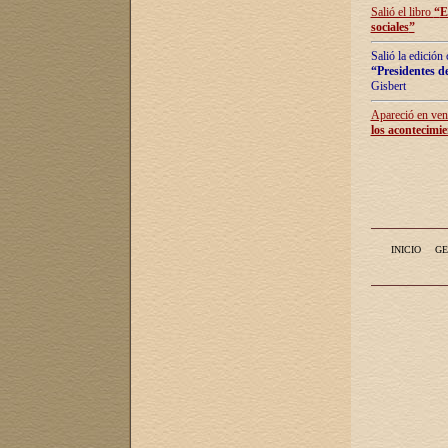
Salió el libro
“
E
sociales
”
Salió la edición
“Presidentes de
Gisbert
Apareció en vent
los acontecimie
INICIO
GE