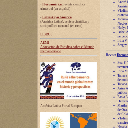
André Lu
-
Iberoamérica
, revista científica
América
trimestral (en español)
Vladímir
cuantita
-
Latinskaya America
Johnata
(América Latina), revista científica y
Nações
sociopolítica mensual (en ruso)
Nailya 
Isabel 
LIBROS
percepc
Irina V
AEMI
Sergey 
Asociación de Estudios sobre el Mundo
Iberoamericano
Revista
Iberoam
Petr P. 
ucrania
Irina M
Tamara 
de mode
Tatiana
Arina A
pública
Paola A
Derecho
Martha 
América Latina Portal Europeo
de Oca,
de Colo
Vladími
transfro
Natalia