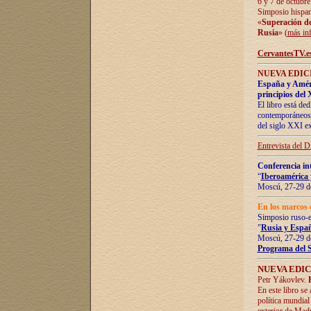
6 y 7 de octubre
Simposio hispan
«
Superación de 
Rusia
» (
más in
CervantesTV.e
NUEVA EDICI
España y Améric
principios del 
El libro está de
contemporáneos -
del siglo XXI ex
Entrevista del 
Conferencia in
“
Iberoamérica 
Moscú, 27-29 de
En los marcos 
Simposio ruso-
"
Rusia y Españ
Moscú, 27-29 de
Programa del 
NUEVA EDIC
Petr Yákovlev.
En este libro se
política mundial